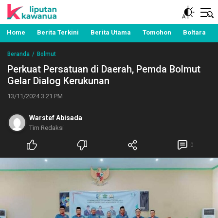
Berita Manado, Sulawesi Utara, Kawanua, Politik,
Liputan Kawanua
Pemerintahan, Hukum Kriminal dan Nasional
Home
Berita Terkini
Berita Utama
Tomohon
Boltara
Beranda
Bolmut
Perkuat Persatuan di Daerah, Pemda Bolmut
Gelar Dialog Kerukunan
13/11/2024 3:21 PM
Warstef Abisada
Tim Redaksi
0