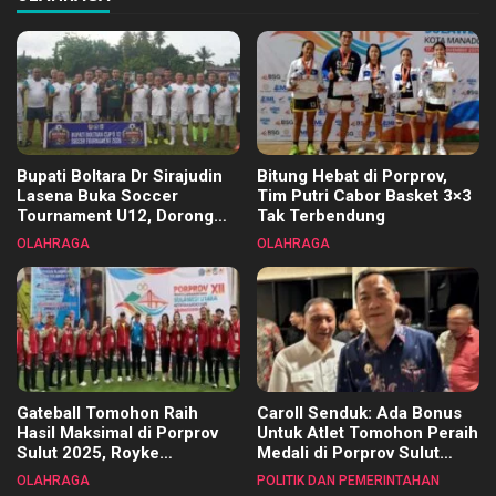
Bupati Boltara Dr Sirajudin
Bitung Hebat di Porprov,
Lasena Buka Soccer
Tim Putri Cabor Basket 3×3
Tournament U12, Dorong
Tak Terbendung
Pembinaan Merata di Setiap
OLAHRAGA
OLAHRAGA
Kecamatan
Gateball Tomohon Raih
Caroll Senduk: Ada Bonus
Hasil Maksimal di Porprov
Untuk Atlet Tomohon Peraih
Sulut 2025, Royke
Medali di Porprov Sulut
Tangkawarouw Ucapkan
2025
OLAHRAGA
POLITIK DAN PEMERINTAHAN
Terimakasih