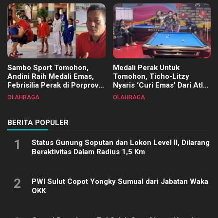
Sambo Sport Tomohon,
Medali Perak Untuk
Andini Raih Medali Emas,
Tomohon, Ticho-Litzy
Febrisilia Perak di Porprov
Nyaris ‘Curi Emas’ Dari Atlet
Sulut 2025
Biliar PON di Porprov Sulut
OLAHRAGA
OLAHRAGA
2025
BERITA POPULER
1
Status Gunung Soputan dan Lokon Level II, Dilarang
Beraktivitas Dalam Radius 1,5 Km
2
PWI Sulut Copot Yongky Sumual dari Jabatan Waka
OKK