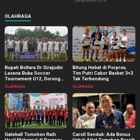
24/06/2024 12:13
OLAHRAGA
Bupati Boltara Dr Sirajudin
Bitung Hebat di Porprov,
Lasena Buka Soccer
Tim Putri Cabor Basket 3×3
Tournament U12, Dorong
Tak Terbendung
Pembinaan Merata di Setiap
OLAHRAGA
OLAHRAGA
Kecamatan
Gateball Tomohon Raih
Caroll Senduk: Ada Bonus