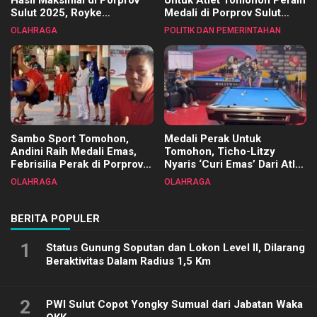
Hasil Maksimal di Porprov
Untuk Atlet Tomohon Peraih
Sulut 2025, Royke
Medali di Porprov Sulut
Tangkawarouw Ucapkan
2025
OLAHRAGA
POLITIK DAN PEMERINTAHAN
Terimakasih
Sambo Sport Tomohon,
Medali Perak Untuk
Andini Raih Medali Emas,
Tomohon, Ticho-Litzy
Febrisilia Perak di Porprov
Nyaris ‘Curi Emas’ Dari Atlet
Sulut 2025
Biliar PON di Porprov Sulut
OLAHRAGA
OLAHRAGA
2025
BERITA POPULER
1
Status Gunung Soputan dan Lokon Level II, Dilarang
Beraktivitas Dalam Radius 1,5 Km
2
PWI Sulut Copot Yongky Sumual dari Jabatan Waka