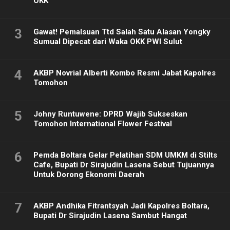
OKK
3
Gawat! Pemalsuan Ttd Salah Satu Alasan Yongky
Sumual Dipecat dari Waka OKK PWI Sulut
4
AKBP Novrial Alberti Kombo Resmi Jabat Kapolres
Tomohon
5
Johny Runtuwene: DPRD Wajib Sukseskan
Tomohon International Flower Festival
6
Pemda Boltara Gelar Pelatihan SDM UMKM di Stilts
Cafe, Bupati Dr Sirajudin Lasena Sebut Tujuannya
Untuk Dorong Ekonomi Daerah
7
AKBP Andhika Fitrantsyah Jadi Kapolres Boltara,
Bupati Dr Sirajudin Lasena Sambut Hangat