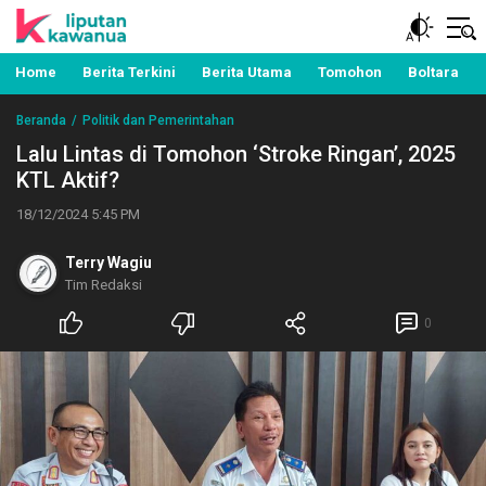
Berita Manado, Sulawesi Utara, Kawanua, Politik,
Liputan Kawanua
Pemerintahan, Hukum Kriminal dan Nasional
Home
Berita Terkini
Berita Utama
Tomohon
Boltara
Beranda
Politik dan Pemerintahan
Lalu Lintas di Tomohon ‘Stroke Ringan’, 2025
KTL Aktif?
18/12/2024 5:45 PM
Terry Wagiu
Tim Redaksi
0