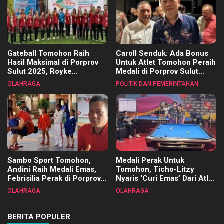
Gateball Tomohon Raih
Caroll Senduk: Ada Bonus
Hasil Maksimal di Porprov
Untuk Atlet Tomohon Peraih
Sulut 2025, Royke
Medali di Porprov Sulut
Tangkawarouw Ucapkan
2025
OLAHRAGA
POLITIK DAN PEMERINTAHAN
Terimakasih
Sambo Sport Tomohon,
Medali Perak Untuk
Andini Raih Medali Emas,
Tomohon, Ticho-Litzy
Febrisilia Perak di Porprov
Nyaris ‘Curi Emas’ Dari Atlet
Sulut 2025
Biliar PON di Porprov Sulut
OLAHRAGA
OLAHRAGA
2025
BERITA POPULER