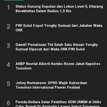
1
Status Gunung Soputan dan Lokon Level II, Dilarang
Beraktivitas Dalam Radius 1,5 Km
2
PWI Sulut Copot Yongky Sumual dari Jabatan Waka
OKK
3
Gawat! Pemalsuan Ttd Salah Satu Alasan Yongky
Sumual Dipecat dari Waka OKK PWI Sulut
4
AKBP Novrial Alberti Kombo Resmi Jabat Kapolres
Tomohon
5
Johny Runtuwene: DPRD Wajib Sukseskan
Tomohon International Flower Festival
6
Pemda Boltara Gelar Pelatihan SDM UMKM di Stilts
Cafe, Bupati Dr Sirajudin Lasena Sebut Tujuannya