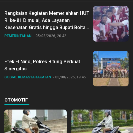
Rangkaian Kegiatan Memeriahkan HUT
RI ke-81 Dimulai, Ada Layanan
Kesehatan Gratis hingga Bupati Boltara
Dr Sirajudin Lasena Ikut Jalan Sehat
PEMERINTAHAN
05/08/2026, 20:42
Bersama Jajaran
Efek El Nino, Polres Bitung Perkuat
Sinergitas
SOSIAL KEMASYARAKATAN
05/08/2026, 19:46
OTOMOTIF