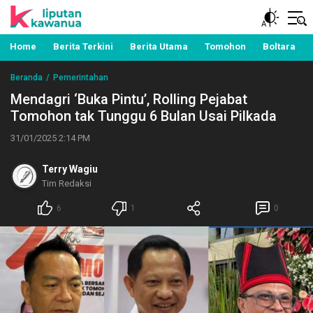
Berita Manado, Sulawesi Utara, Kawanua, Politik,
Liputan Kawanua
Pemerintahan, Hukum Kriminal dan Nasional
Home
Berita Terkini
Berita Utama
Tomohon
Boltara
Beranda
Pemerintahan
Mendagri ‘Buka Pintu’, Rolling Pejabat
Tomohon tak Tunggu 6 Bulan Usai Pilkada
31/01/2025 2:14 PM
Terry Wagiu
Tim Redaksi
6
1
0