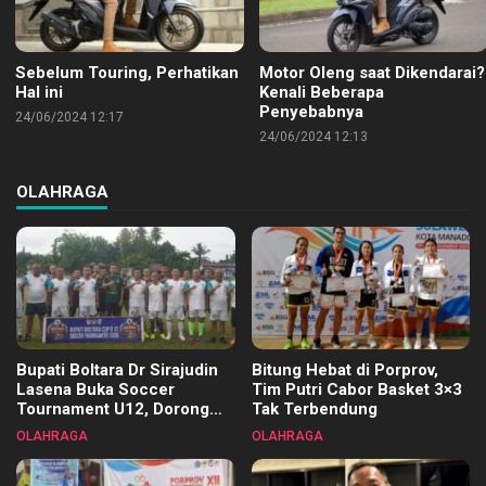
Sebelum Touring, Perhatikan
Motor Oleng saat Dikendarai?
Hal ini
Kenali Beberapa
Penyebabnya
24/06/2024 12:17
24/06/2024 12:13
OLAHRAGA
Bupati Boltara Dr Sirajudin
Bitung Hebat di Porprov,
Lasena Buka Soccer
Tim Putri Cabor Basket 3×3
Tournament U12, Dorong
Tak Terbendung
Pembinaan Merata di Setiap
OLAHRAGA
OLAHRAGA
Kecamatan