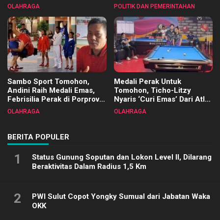
Tangkawarouw Ucapkan
2025
OLAHRAGA
POLITIK DAN PEMERINTAHAN
Terimakasih
Sambo Sport Tomohon,
Medali Perak Untuk
Andini Raih Medali Emas,
Tomohon, Ticho-Litzy
Febrisilia Perak di Porprov
Nyaris ‘Curi Emas’ Dari Atlet
Sulut 2025
Biliar PON di Porprov Sulut
OLAHRAGA
OLAHRAGA
2025
BERITA POPULER
1
Status Gunung Soputan dan Lokon Level II, Dilarang
Beraktivitas Dalam Radius 1,5 Km
2
PWI Sulut Copot Yongky Sumual dari Jabatan Waka
OKK