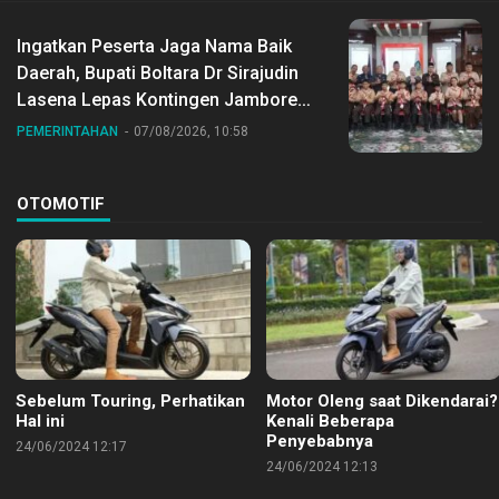
Ingatkan Peserta Jaga Nama Baik
Daerah, Bupati Boltara Dr Sirajudin
Lasena Lepas Kontingen Jambore
Nasional ke XII di Buperta Cibubur
PEMERINTAHAN
07/08/2026, 10:58
OTOMOTIF
Sebelum Touring, Perhatikan
Motor Oleng saat Dikendarai?
Hal ini
Kenali Beberapa
Penyebabnya
24/06/2024 12:17
24/06/2024 12:13