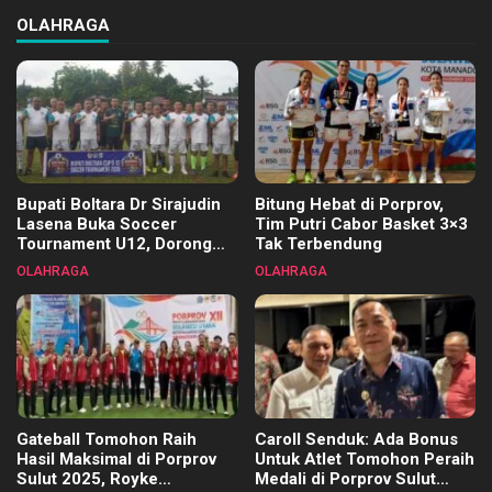
OLAHRAGA
Bupati Boltara Dr Sirajudin
Bitung Hebat di Porprov,
Lasena Buka Soccer
Tim Putri Cabor Basket 3×3
Tournament U12, Dorong
Tak Terbendung
Pembinaan Merata di Setiap
OLAHRAGA
OLAHRAGA
Kecamatan
Gateball Tomohon Raih
Caroll Senduk: Ada Bonus
Hasil Maksimal di Porprov
Untuk Atlet Tomohon Peraih
Sulut 2025, Royke
Medali di Porprov Sulut