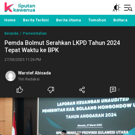
Berita Manado, Sulawesi Utara, Kawanua, Politik,
Liputan Kawanua
Pemerintahan, Hukum Kriminal dan Nasional
Home
Berita Terkini
Berita Utama
Tomohon
Boltara
Beranda
Pemerintahan
Pemda Bolmut Serahkan LKPD Tahun 2024
Tepat Waktu ke BPK
27/03/2025 11:26 PM
Warstef Abisada
Tim Redaksi
0