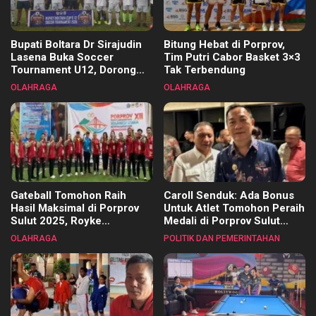
Bupati Boltara Dr Sirajudin
Bitung Hebat di Porprov,
Lasena Buka Soccer
Tim Putri Cabor Basket 3×3
Tournament U12, Dorong
Tak Terbendung
Pembinaan Merata di Setiap
OLAHRAGA
OLAHRAGA
Kecamatan
Gateball Tomohon Raih
Caroll Senduk: Ada Bonus
Hasil Maksimal di Porprov
Untuk Atlet Tomohon Peraih
Sulut 2025, Royke
Medali di Porprov Sulut
Tangkawarouw Ucapkan
2025
OLAHRAGA
POLITIK DAN PEMERINTAHAN
Terimakasih