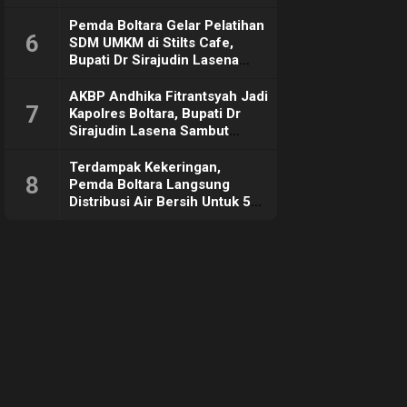
Pemda Boltara Gelar Pelatihan
6
SDM UMKM di Stilts Cafe,
Bupati Dr Sirajudin Lasena
Sebut Tujuannya Untuk
Dorong Ekonomi Daerah
AKBP Andhika Fitrantsyah Jadi
7
Kapolres Boltara, Bupati Dr
Sirajudin Lasena Sambut
Hangat
Terdampak Kekeringan,
8
Pemda Boltara Langsung
Distribusi Air Bersih Untuk 50
KK di Desa Komus 2 Timur