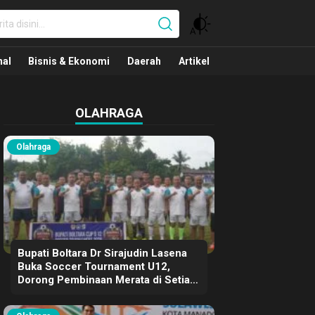
nal
nal
Bisnis & Ekonomi
Daerah
Artikel
OLAHRAGA
Olahraga
Bupati Boltara Dr Sirajudin Lasena
Buka Soccer Tournament U12,
Dorong Pembinaan Merata di Setiap
Kecamatan