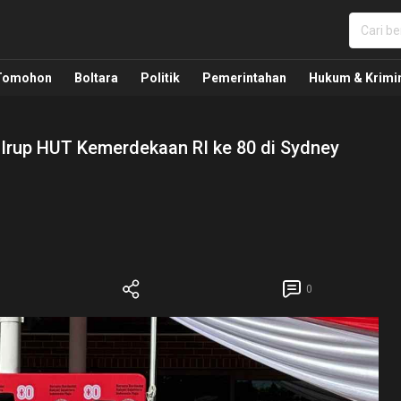
nua, Politik, Pemerintahan, Hukum Kriminal dan Nasio
Tomohon
Boltara
Politik
Pemerintahan
Hukum & Krimi
Irup HUT Kemerdekaan RI ke 80 di Sydney
0