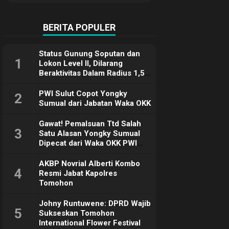
Terimakasih
BERITA POPULER
Status Gunung Soputan dan
1
Lokon Level II, Dilarang
Beraktivitas Dalam Radius 1,5
Km
PWI Sulut Copot Yongky
2
Sumual dari Jabatan Waka OKK
Gawat! Pemalsuan Ttd Salah
3
Satu Alasan Yongky Sumual
Dipecat dari Waka OKK PWI
Sulut
AKBP Novrial Alberti Kombo
4
Resmi Jabat Kapolres
Tomohon
Johny Runtuwene: DPRD Wajib
5
Sukseskan Tomohon
International Flower Festival