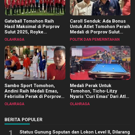
Gateball Tomohon Raih
Caroll Senduk: Ada Bonus
Hasil Maksimal di Porprov
Untuk Atlet Tomohon Peraih
Sulut 2025, Royke
Medali di Porprov Sulut
Tangkawarouw Ucapkan
2025
OLAHRAGA
POLITIK DAN PEMERINTAHAN
Terimakasih
Sambo Sport Tomohon,
Medali Perak Untuk
Andini Raih Medali Emas,
Tomohon, Ticho-Litzy
Febrisilia Perak di Porprov
Nyaris ‘Curi Emas’ Dari Atlet
Sulut 2025
Biliar PON di Porprov Sulut
OLAHRAGA
OLAHRAGA
2025
BERITA POPULER
1
Status Gunung Soputan dan Lokon Level II, Dilarang