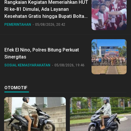
Rangkaian Kegiatan Memeriahkan HUT
RI ke-81 Dimulai, Ada Layanan
Kesehatan Gratis hingga Bupati Boltara
Dr Sirajudin Lasena Ikut Jalan Sehat
PEMERINTAHAN
05/08/2026, 20:42
Bersama Jajaran
Efek El Nino, Polres Bitung Perkuat
Sinergitas
SOSIAL KEMASYARAKATAN
05/08/2026, 19:46
OTOMOTIF