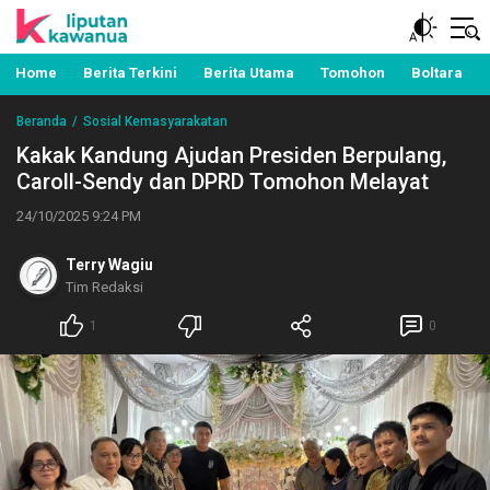
Berita Manado, Sulawesi Utara, Kawanua, Politik,
Liputan Kawanua
Pemerintahan, Hukum Kriminal dan Nasional
Home
Berita Terkini
Berita Utama
Tomohon
Boltara
Beranda
Sosial Kemasyarakatan
Kakak Kandung Ajudan Presiden Berpulang,
Caroll-Sendy dan DPRD Tomohon Melayat
24/10/2025 9:24 PM
Terry Wagiu
Tim Redaksi
1
0