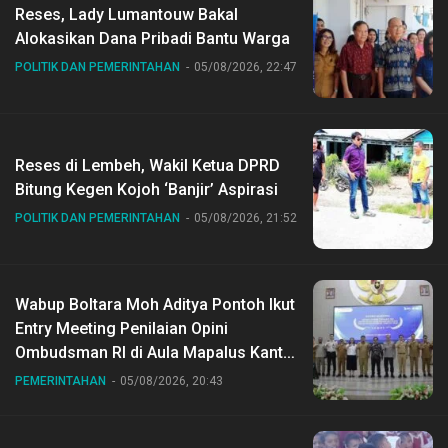
Reses, Lady Lumantouw Bakal
Alokasikan Dana Pribadi Bantu Warga
POLITIK DAN PEMERINTAHAN
05/08/2026, 22:47
Reses di Lembeh, Wakil Ketua DPRD
Bitung Kegen Kojoh ‘Banjir’ Aspirasi
POLITIK DAN PEMERINTAHAN
05/08/2026, 21:52
Wabup Boltara Moh Aditya Pontoh Ikut
Entry Meeting Penilaian Opini
Ombudsman RI di Aula Mapalus Kantur
Gubernur Sulut
PEMERINTAHAN
05/08/2026, 20:43