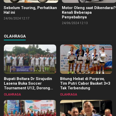
Sebelum Touring, Perhatikan
Motor Oleng saat Dikendarai?
Hal ini
Kenali Beberapa
Penyebabnya
24/06/2024 12:17
24/06/2024 12:13
OLAHRAGA
Bupati Boltara Dr Sirajudin
Bitung Hebat di Porprov,
Lasena Buka Soccer
Tim Putri Cabor Basket 3×3
Tournament U12, Dorong
Tak Terbendung
Pembinaan Merata di Setiap
OLAHRAGA
OLAHRAGA
Kecamatan