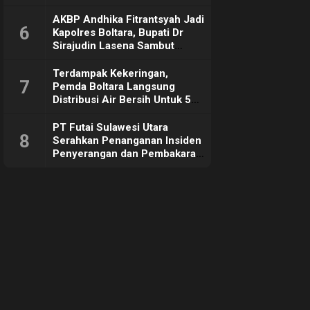
Sebut Tujuannya Untuk
Dorong Ekonomi Daerah
AKBP Andhika Fitrantsyah Jadi
6
Kapolres Boltara, Bupati Dr
Sirajudin Lasena Sambut
Hangat
Terdampak Kekeringan,
7
Pemda Boltara Langsung
Distribusi Air Bersih Untuk 50
KK di Desa Komus 2 Timur
PT Futai Sulawesi Utara
8
Serahkan Penanganan Insiden
Penyerangan dan Pembakaran
ke Polisi