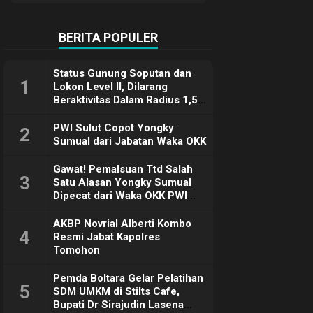
Terimakasih
BERITA POPULER
Status Gunung Soputan dan
1
Lokon Level II, Dilarang
Beraktivitas Dalam Radius 1,5
Km
PWI Sulut Copot Yongky
2
Sumual dari Jabatan Waka OKK
Gawat! Pemalsuan Ttd Salah
3
Satu Alasan Yongky Sumual
Dipecat dari Waka OKK PWI
Sulut
AKBP Novrial Alberti Kombo
4
Resmi Jabat Kapolres
Tomohon
Pemda Boltara Gelar Pelatihan
5
SDM UMKM di Stilts Cafe,
Bupati Dr Sirajudin Lasena