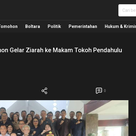
nua, Politik, Pemerintahan, Hukum Kriminal dan Nasio
Tomohon
Boltara
Politik
Pemerintahan
Hukum & Krimi
on Gelar Ziarah ke Makam Tokoh Pendahulu
0