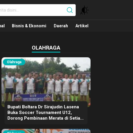
nal
nal
Bisnis & Ekonomi
Daerah
Artikel
OLAHRAGA
Olahraga
Bupati Boltara Dr Sirajudin Lasena
Buka Soccer Tournament U12,
Dorong Pembinaan Merata di Setiap
Kecamatan