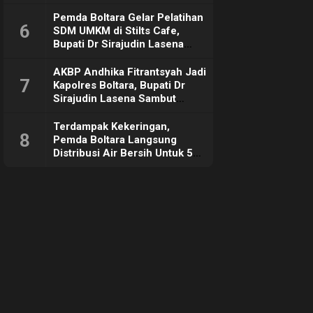
Pemda Boltara Gelar Pelatihan
6
SDM UMKM di Stilts Cafe,
Bupati Dr Sirajudin Lasena
Sebut Tujuannya Untuk
Dorong Ekonomi Daerah
AKBP Andhika Fitrantsyah Jadi
7
Kapolres Boltara, Bupati Dr
Sirajudin Lasena Sambut
Hangat
Terdampak Kekeringan,
8
Pemda Boltara Langsung
Distribusi Air Bersih Untuk 50
KK di Desa Komus 2 Timur