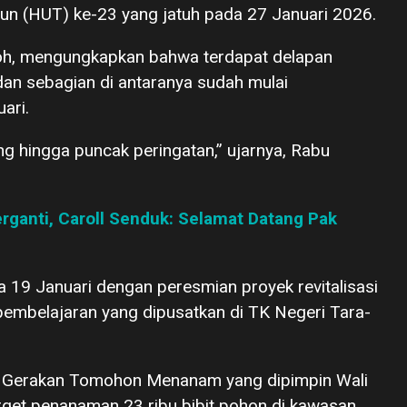
un (HUT) ke-23 yang jatuh pada 27 Januari 2026.
joh, mengungkapkan bahwa terdapat delapan
dan sebagian di antaranya sudah mulai
ari.
g hingga puncak peringatan,” ujarnya, Rabu
ganti, Caroll Senduk: Selamat Datang Pak
da 19 Januari dengan peresmian proyek revitalisasi
i pembelajaran yang dipusatkan di TK Negeri Tara-
lar Gerakan Tomohon Menanam yang dipimpin Wali
rget penanaman 23 ribu bibit pohon di kawasan