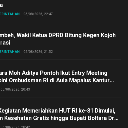
a
MERINTAHAN
05/08/2026, 22:47
embeh, Wakil Ketua DPRD Bitung Kegen Kojoh
irasi
MERINTAHAN
05/08/2026, 21:52
ra Moh Aditya Pontoh Ikut Entry Meeting
pini Ombudsman RI di Aula Mapalus Kantur
lut
05/08/2026, 20:43
Kegiatan Memeriahkan HUT RI ke-81 Dimulai,
 Kesehatan Gratis hingga Bupati Boltara Dr
asena Ikut Jalan Sehat Bersama Jajaran
05/08/2026, 20:42