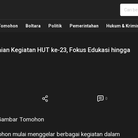
nua, Politik, Pemerintahan, Hukum Kriminal dan Nasio
Tomohon
Boltara
Politik
Pemerintahan
Hukum & Krimi
an Kegiatan HUT ke-23, Fokus Edukasi hingga
0
hon mulai menggelar berbagai kegiatan dalam