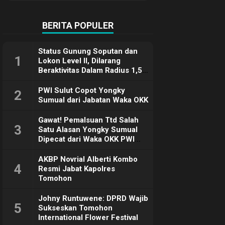
Terimakasih
BERITA POPULER
Status Gunung Soputan dan
1
Lokon Level II, Dilarang
Beraktivitas Dalam Radius 1,5
Km
PWI Sulut Copot Yongky
2
Sumual dari Jabatan Waka OKK
Gawat! Pemalsuan Ttd Salah
3
Satu Alasan Yongky Sumual
Dipecat dari Waka OKK PWI
Sulut
AKBP Novrial Alberti Kombo
4
Resmi Jabat Kapolres
Tomohon
Johny Runtuwene: DPRD Wajib
5
Sukseskan Tomohon
International Flower Festival