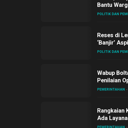
Bantu Warg
POLITIK DAN PE
Reses di L
‘Banjir’ Asp
POLITIK DAN PE
Wabup Bolta
Penilaian O
Gubernur Su
PEMERINTAHAN
Rangkaian 
Ada Layanan
Sirajudin L
PEMERINTAHAN