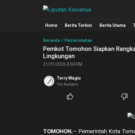
Liputan Kawanua
Berita Manado, Sulawesi Utara, Kawa
Home
Berita Terkini
Berita Utama
Beranda
Pemerintahan
Pemkot Tomohon Siapkan Rangkai
Lingkungan
21/01/2026 8:04 PM
Terry Wagiu
Tim Redaksi
TOMOHON
,— Pemerintah Kota Tomo