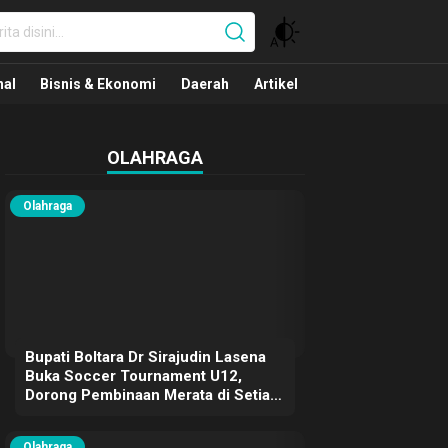
nal
nal
Bisnis & Ekonomi
Daerah
Artikel
OLAHRAGA
Olahraga
Bupati Boltara Dr Sirajudin Lasena
Buka Soccer Tournament U12,
Dorong Pembinaan Merata di Setiap
Kecamatan
Olahraga