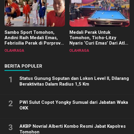
Sambo Sport Tomohon,
Medali Perak Untuk
Andini Raih Medali Emas,
Tomohon, Ticho-Litzy
Febrisilia Perak di Porprov
Nyaris ‘Curi Emas’ Dari Atlet
Sulut 2025
Biliar PON di Porprov Sulut
OLAHRAGA
OLAHRAGA
2025
BERITA POPULER
1
Status Gunung Soputan dan Lokon Level II, Dilarang
Beraktivitas Dalam Radius 1,5 Km
2
PWI Sulut Copot Yongky Sumual dari Jabatan Waka
OKK
3
AKBP Novrial Alberti Kombo Resmi Jabat Kapolres
Tomohon