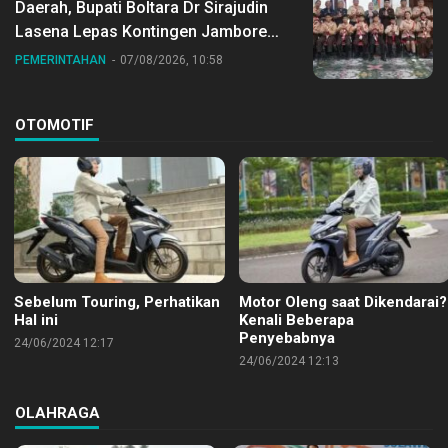
Daerah, Bupati Boltara Dr Sirajudin
Lasena Lepas Kontingen Jambore
Nasional ke XII di Buperta Cibubur
PEMERINTAHAN
07/08/2026, 10:58
OTOMOTIF
Sebelum Touring, Perhatikan
Motor Oleng saat Dikendarai?
Hal ini
Kenali Beberapa
Penyebabnya
24/06/2024 12:17
24/06/2024 12:13
OLAHRAGA