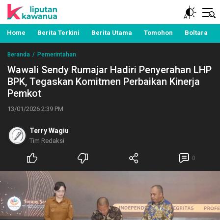
Berita Manado, Sulawesi Utara, Kawanua, Politik,
Liputan Kawanua
Pemerintahan, Hukum Kriminal dan Nasional
Home
Berita Terkini
Berita Utama
Tomohon
Boltara
Beranda
Pemerintahan
Wawali Sendy Rumajar Hadiri Penyerahan LHP
BPK, Tegaskan Komitmen Perbaikan Kinerja
Pemkot
13/01/2026 2:39 PM
Terry Wagiu
Tim Redaksi
0