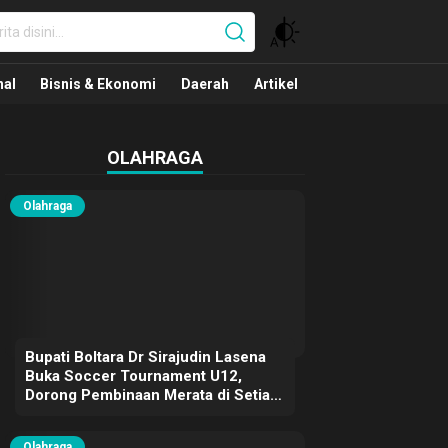
nal
nal
Bisnis & Ekonomi
Daerah
Artikel
OLAHRAGA
Olahraga
Bupati Boltara Dr Sirajudin Lasena
Buka Soccer Tournament U12,
Dorong Pembinaan Merata di Setiap
Kecamatan
Olahraga