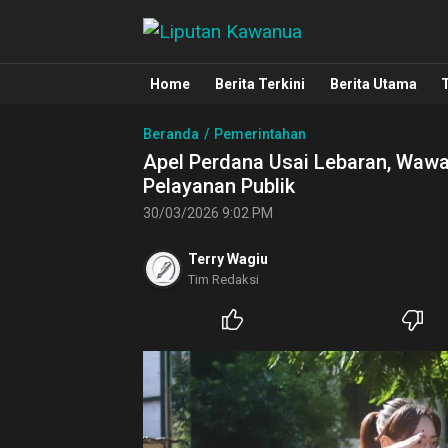
Liputan Kawanua
Berita Manado, Sulawesi Utara, Kawa
Home
Berita Terkini
Berita Utama
Beranda
Pemerintahan
Apel Perdana Usai Lebaran, Wawa
Pelayanan Publik
30/03/2026 9:02 PM
Terry Wagiu
Tim Redaksi