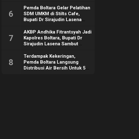
Pemda Boltara Gelar Pelatihan
6
SDM UMKM di Stilts Cafe,
Bupati Dr Sirajudin Lasena
Sebut Tujuannya Untuk
Dorong Ekonomi Daerah
AKBP Andhika Fitrantsyah Jadi
7
Kapolres Boltara, Bupati Dr
Sirajudin Lasena Sambut
Hangat
Terdampak Kekeringan,
8
Pemda Boltara Langsung
Distribusi Air Bersih Untuk 50
KK di Desa Komus 2 Timur