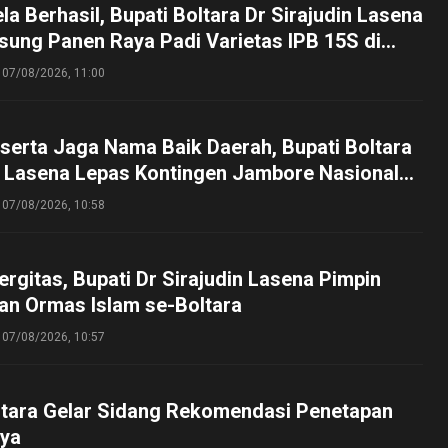
a Berhasil, Bupati Boltara Dr Sirajudin Lasena
sung Panen Raya Padi Varietas IPB 15S di
g
07/08/2026, 11:00
serta Jaga Nama Baik Daerah, Bupati Boltara
n Lasena Lepas Kontingen Jambore Nasional
perta Cibubur
07/08/2026, 10:58
ergitas, Bupati Dr Sirajudin Lasena Pimpin
an Ormas Islam se-Boltara
07/08/2026, 10:57
tara Gelar Sidang Rekomendasi Penetapan
ya