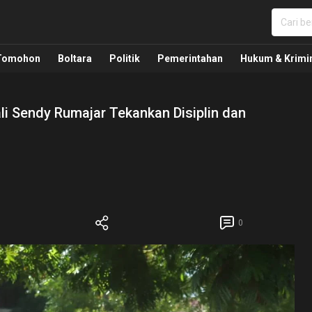
nua, Politik, Pemerintahan, Hukum Kriminal dan Nasio
Tomohon
Boltara
Politik
Pemerintahan
Hukum & Krimi
li Sendy Rumajar Tekankan Disiplin dan
0