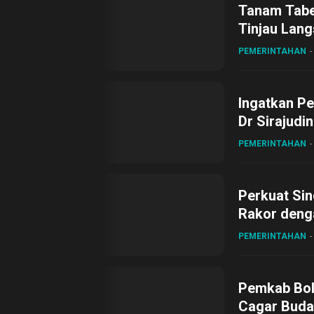
Tanam Tabel
Tinjau Lang
Desa Gihan
PEMERINTAHAN
Ingatkan Pe
Dr Sirajudi
ke XII di Bu
PEMERINTAHAN
Perkuat Sin
Rakor deng
PEMERINTAHAN
Pemkab Bol
Cagar Buda