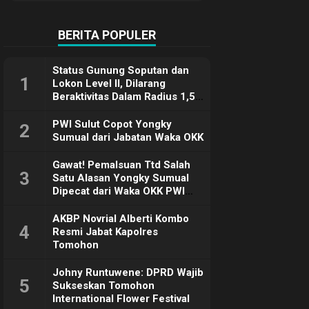
Terimakasih
BERITA POPULER
Status Gunung Soputan dan
1
Lokon Level II, Dilarang
Beraktivitas Dalam Radius 1,5
Km
PWI Sulut Copot Yongky
2
Sumual dari Jabatan Waka OKK
Gawat! Pemalsuan Ttd Salah
3
Satu Alasan Yongky Sumual
Dipecat dari Waka OKK PWI
Sulut
AKBP Novrial Alberti Kombo
4
Resmi Jabat Kapolres
Tomohon
Johny Runtuwene: DPRD Wajib
5
Sukseskan Tomohon
International Flower Festival