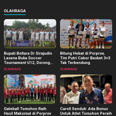
OLAHRAGA
Bupati Boltara Dr Sirajudin
Bitung Hebat di Porprov,
Lasena Buka Soccer
Tim Putri Cabor Basket 3×3
Tournament U12, Dorong
Tak Terbendung
Pembinaan Merata di Setiap
OLAHRAGA
OLAHRAGA
Kecamatan
Gateball Tomohon Raih
Caroll Senduk: Ada Bonus
Hasil Maksimal di Porprov
Untuk Atlet Tomohon Peraih