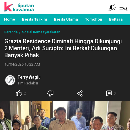
Berita Manado, Sulawesi Utara, Kawanua, Politik,
Liputan Kawanua
Pemerintahan, Hukum Kriminal dan Nasional
Home
Berita Terkini
Berita Utama
Tomohon
Boltara
Beranda
Sosial Kemasyarakatan
Grazia Residence Diminati Hingga Dikunjungi
2 Menteri, Adi Sucipto: Ini Berkat Dukungan
Banyak Pihak
10/04/2026 10:22 AM
Terry Wagiu
Tim Redaksi
2
0