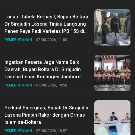
Tanam Tabela Berhasil, Bupati Boltara
Dr Sirajudin Lasena Tinjau Langsung
Panen Raya Padi Varietas IPB 15S di
Desa Gihang
PEMERINTAHAN
07/08/2026, 11:00
Ingatkan Peserta Jaga Nama Baik
Daerah, Bupati Boltara Dr Sirajudin
Lasena Lepas Kontingen Jambore
Nasional ke XII di Buperta Cibubur
PEMERINTAHAN
07/08/2026, 10:58
Perkuat Sinergitas, Bupati Dr Sirajudin
Lasena Pimpin Rakor dengan Ormas
Islam se-Boltara
PEMERINTAHAN
07/08/2026, 10:57