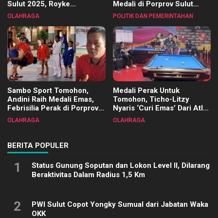
Sulut 2025, Royke
Medali di Porprov Sulut
Tangkawarouw Ucapkan
2025
OLAHRAGA
POLITIK DAN PEMERINTAHAN
Terimakasih
Sambo Sport Tomohon,
Medali Perak Untuk
Andini Raih Medali Emas,
Tomohon, Ticho-Litzy
Febrisilia Perak di Porprov
Nyaris ‘Curi Emas’ Dari Atlet
Sulut 2025
Biliar PON di Porprov Sulut
OLAHRAGA
OLAHRAGA
2025
BERITA POPULER
1
Status Gunung Soputan dan Lokon Level II, Dilarang
Beraktivitas Dalam Radius 1,5 Km
2
PWI Sulut Copot Yongky Sumual dari Jabatan Waka
OKK