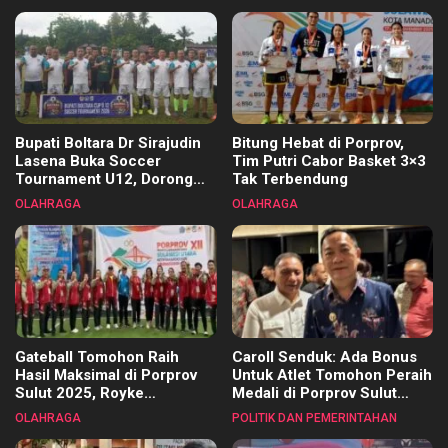
Bupati Boltara Dr Sirajudin
Bitung Hebat di Porprov,
Lasena Buka Soccer
Tim Putri Cabor Basket 3×3
Tournament U12, Dorong
Tak Terbendung
Pembinaan Merata di Setiap
OLAHRAGA
OLAHRAGA
Kecamatan
Gateball Tomohon Raih
Caroll Senduk: Ada Bonus
Hasil Maksimal di Porprov
Untuk Atlet Tomohon Peraih
Sulut 2025, Royke
Medali di Porprov Sulut
Tangkawarouw Ucapkan
2025
OLAHRAGA
POLITIK DAN PEMERINTAHAN
Terimakasih