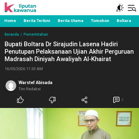
Berita Manado, Sulawesi Utara, Kawanua, Politik,
Liputan Kawanua
Pemerintahan, Hukum Kriminal dan Nasional
Home
Berita Terkini
Berita Utama
Tomohon
Boltara
Beranda
Pemerintahan
Bupati Boltara Dr Sirajudin Lasena Hadiri
Penutupan Pelaksanaan Ujian Akhir Perguruan
Madrasah Diniyah Awaliyah Al-Khairat
16/05/2026 11:33 AM
Warstef Abisada
Tim Redaksi
0