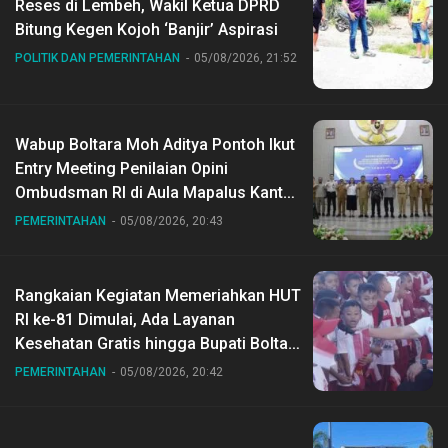
Reses di Lembeh, Wakil Ketua DPRD
Bitung Kegen Kojoh ‘Banjir’ Aspirasi
POLITIK DAN PEMERINTAHAN
05/08/2026, 21:52
Wabup Boltara Moh Aditya Pontoh Ikut
Entry Meeting Penilaian Opini
Ombudsman RI di Aula Mapalus Kantur
Gubernur Sulut
PEMERINTAHAN
05/08/2026, 20:43
Rangkaian Kegiatan Memeriahkan HUT
RI ke-81 Dimulai, Ada Layanan
Kesehatan Gratis hingga Bupati Boltara
Dr Sirajudin Lasena Ikut Jalan Sehat
PEMERINTAHAN
05/08/2026, 20:42
Bersama Jajaran