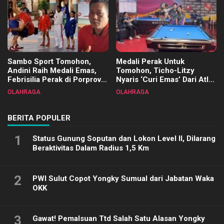
Sambo Sport Tomohon,
Medali Perak Untuk
Andini Raih Medali Emas,
Tomohon, Ticho-Litzy
Febrisilia Perak di Porprov
Nyaris ‘Curi Emas’ Dari Atlet
Sulut 2025
Biliar PON di Porprov Sulut
OLAHRAGA
OLAHRAGA
2025
BERITA POPULER
1
Status Gunung Soputan dan Lokon Level II, Dilarang
Beraktivitas Dalam Radius 1,5 Km
2
PWI Sulut Copot Yongky Sumual dari Jabatan Waka
OKK
3
Gawat! Pemalsuan Ttd Salah Satu Alasan Yongky