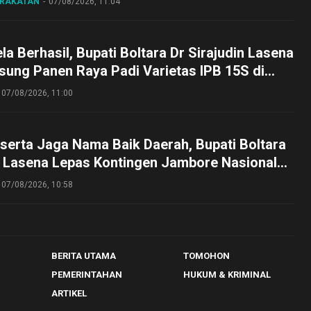
ARAKATAN
07/08/2026, 11:04
a Berhasil, Bupati Boltara Dr Sirajudin Lasena
sung Panen Raya Padi Varietas IPB 15S di
g
07/08/2026, 11:00
serta Jaga Nama Baik Daerah, Bupati Boltara
n Lasena Lepas Kontingen Jambore Nasional
perta Cibubur
07/08/2026, 10:58
BERITA UTAMA
TOMOHON
PEMERINTAHAN
HUKUM & KRIMINAL
ARTIKEL