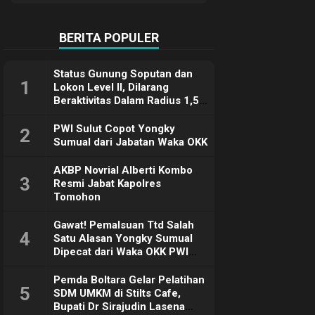
Terimakasih
BERITA POPULER
Status Gunung Soputan dan
1
Lokon Level II, Dilarang
Beraktivitas Dalam Radius 1,5
Km
PWI Sulut Copot Yongky
2
Sumual dari Jabatan Waka OKK
AKBP Novrial Alberti Kombo
3
Resmi Jabat Kapolres
Tomohon
Gawat! Pemalsuan Ttd Salah
4
Satu Alasan Yongky Sumual
Dipecat dari Waka OKK PWI
Sulut
Pemda Boltara Gelar Pelatihan
5
SDM UMKM di Stilts Cafe,
Bupati Dr Sirajudin Lasena