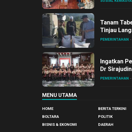
SOSIAL KEMASY
Tanam Tabel
Tinjau Lang
Desa Gihan
PEMERINTAHAN
Ingatkan Pe
Dr Sirajudi
ke XII di Bu
PEMERINTAHAN
MENU UTAMA
HOME
BERITA TERKINI
BOLTARA
POLITIK
BISNIS & EKONOMI
DAERAH