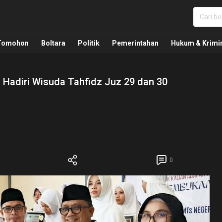
nua, Politik, Pemerintahan, Hukum Kriminal dan Nasio
Tomohon
Boltara
Politik
Pemerintahan
Hukum & Krimi
a Hadiri Wisuda Tahfidz Juz 29 dan 30
0