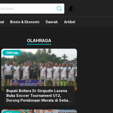
nal
nal
Bisnis & Ekonomi
Daerah
Artikel
OLAHRAGA
Olahraga
Bupati Boltara Dr Sirajudin Lasena
Buka Soccer Tournament U12,
Dorong Pembinaan Merata di Setiap
Kecamatan