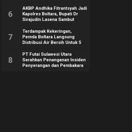
Sebut Tujuannya Untuk
Dorong Ekonomi Daerah
AKBP Andhika Fitrantsyah Jadi
6
Kapolres Boltara, Bupati Dr
Sirajudin Lasena Sambut
Hangat
Terdampak Kekeringan,
7
Pemda Boltara Langsung
Distribusi Air Bersih Untuk 50
KK di Desa Komus 2 Timur
PT Futai Sulawesi Utara
8
Serahkan Penanganan Insiden
Penyerangan dan Pembakaran
ke Polisi