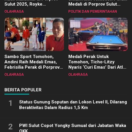
Sulut 2025, Royke
Medali di Porprov Sulut
Tangkawarouw Ucapkan
2025
OLAHRAGA
POLITIK DAN PEMERINTAHAN
Terimakasih
Sambo Sport Tomohon,
Medali Perak Untuk
Andini Raih Medali Emas,
Tomohon, Ticho-Litzy
Febrisilia Perak di Porprov
Nyaris ‘Curi Emas’ Dari Atlet
Sulut 2025
Biliar PON di Porprov Sulut
OLAHRAGA
OLAHRAGA
2025
BERITA POPULER
1
Status Gunung Soputan dan Lokon Level II, Dilarang
Beraktivitas Dalam Radius 1,5 Km
2
PWI Sulut Copot Yongky Sumual dari Jabatan Waka
OKK