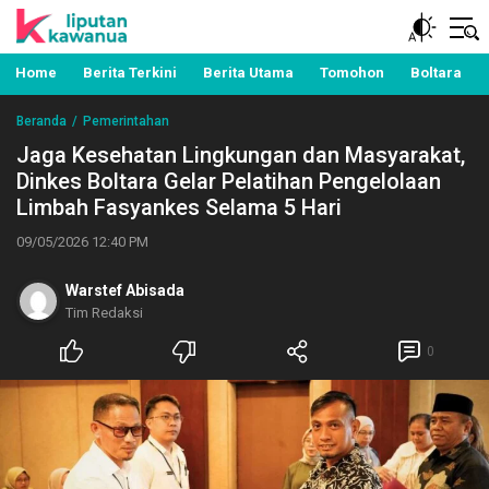
Berita Manado, Sulawesi Utara, Kawanua, Politik,
Liputan Kawanua
Pemerintahan, Hukum Kriminal dan Nasional
Home
Berita Terkini
Berita Utama
Tomohon
Boltara
Beranda
Pemerintahan
Jaga Kesehatan Lingkungan dan Masyarakat,
Dinkes Boltara Gelar Pelatihan Pengelolaan
Limbah Fasyankes Selama 5 Hari
09/05/2026 12:40 PM
Warstef Abisada
Tim Redaksi
0