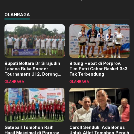
OLAHRAGA
Bupati Boltara Dr Sirajudin
Bitung Hebat di Porprov,
Lasena Buka Soccer
Tim Putri Cabor Basket 3×3
Tournament U12, Dorong
Tak Terbendung
Pembinaan Merata di Setiap
OLAHRAGA
OLAHRAGA
Kecamatan
Gateball Tomohon Raih
Caroll Senduk: Ada Bonus
Hasil Maksimal di Porprov
Untuk Atlet Tomohon Peraih