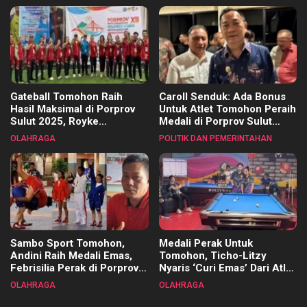
Gateball Tomohon Raih
Caroll Senduk: Ada Bonus
Hasil Maksimal di Porprov
Untuk Atlet Tomohon Peraih
Sulut 2025, Royke
Medali di Porprov Sulut
Tangkawarouw Ucapkan
2025
OLAHRAGA
POLITIK DAN PEMERINTAHAN
Terimakasih
Sambo Sport Tomohon,
Medali Perak Untuk
Andini Raih Medali Emas,
Tomohon, Ticho-Litzy
Febrisilia Perak di Porprov
Nyaris ‘Curi Emas’ Dari Atlet
Sulut 2025
Biliar PON di Porprov Sulut
OLAHRAGA
OLAHRAGA
2025