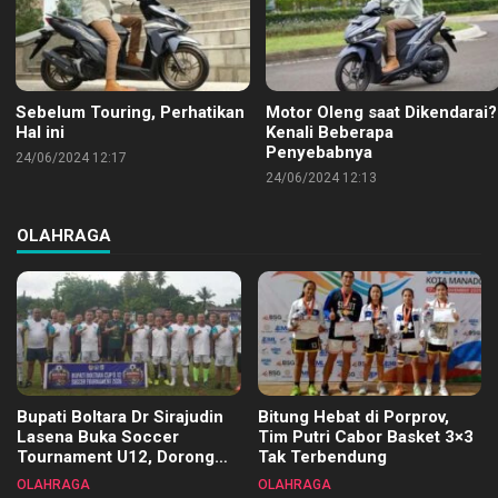
Sebelum Touring, Perhatikan
Motor Oleng saat Dikendarai?
Hal ini
Kenali Beberapa
Penyebabnya
24/06/2024 12:17
24/06/2024 12:13
OLAHRAGA
Bupati Boltara Dr Sirajudin
Bitung Hebat di Porprov,
Lasena Buka Soccer
Tim Putri Cabor Basket 3×3
Tournament U12, Dorong
Tak Terbendung
Pembinaan Merata di Setiap
OLAHRAGA
OLAHRAGA
Kecamatan