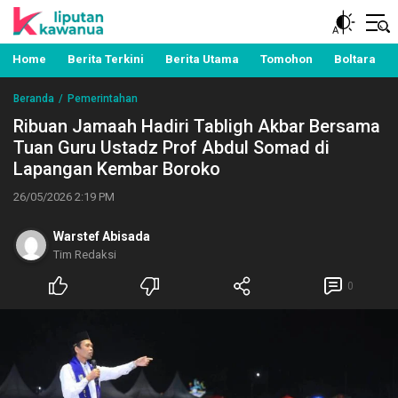
Berita Manado, Sulawesi Utara, Kawanua, Politik,
Liputan Kawanua
Pemerintahan, Hukum Kriminal dan Nasional
Home
Berita Terkini
Berita Utama
Tomohon
Boltara
Beranda
Pemerintahan
Ribuan Jamaah Hadiri Tabligh Akbar Bersama
Tuan Guru Ustadz Prof Abdul Somad di
Lapangan Kembar Boroko
26/05/2026 2:19 PM
Warstef Abisada
Tim Redaksi
0