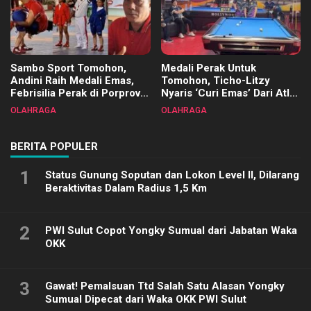
Sambo Sport Tomohon,
Medali Perak Untuk
Andini Raih Medali Emas,
Tomohon, Ticho-Litzy
Febrisilia Perak di Porprov
Nyaris ‘Curi Emas’ Dari Atlet
Sulut 2025
Biliar PON di Porprov Sulut
OLAHRAGA
OLAHRAGA
2025
BERITA POPULER
1
Status Gunung Soputan dan Lokon Level II, Dilarang
Beraktivitas Dalam Radius 1,5 Km
2
PWI Sulut Copot Yongky Sumual dari Jabatan Waka
OKK
3
Gawat! Pemalsuan Ttd Salah Satu Alasan Yongky
Sumual Dipecat dari Waka OKK PWI Sulut