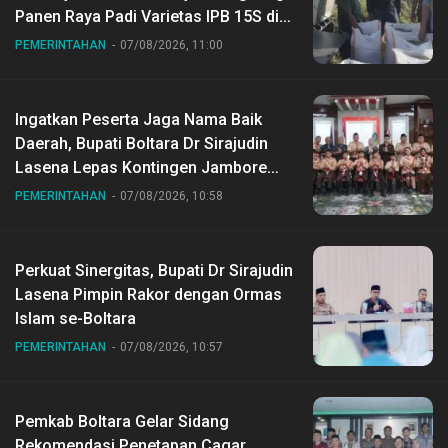
Panen Raya Padi Varietas IPB 15S di
Desa Gihang
PEMERINTAHAN
07/08/2026, 11:00
Ingatkan Peserta Jaga Nama Baik
Daerah, Bupati Boltara Dr Sirajudin
Lasena Lepas Kontingen Jambore
Nasional ke XII di Buperta Cibubur
PEMERINTAHAN
07/08/2026, 10:58
Perkuat Sinergitas, Bupati Dr Sirajudin
Lasena Pimpin Rakor dengan Ormas
Islam se-Boltara
PEMERINTAHAN
07/08/2026, 10:57
Pemkab Boltara Gelar Sidang
Rekomendasi Penetapan Cagar