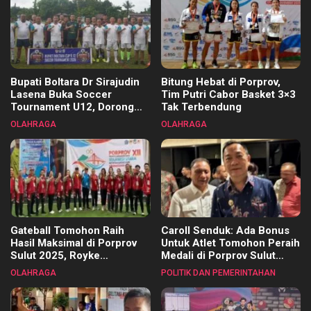
Bupati Boltara Dr Sirajudin
Bitung Hebat di Porprov,
Lasena Buka Soccer
Tim Putri Cabor Basket 3×3
Tournament U12, Dorong
Tak Terbendung
Pembinaan Merata di Setiap
OLAHRAGA
OLAHRAGA
Kecamatan
Gateball Tomohon Raih
Caroll Senduk: Ada Bonus
Hasil Maksimal di Porprov
Untuk Atlet Tomohon Peraih
Sulut 2025, Royke
Medali di Porprov Sulut
Tangkawarouw Ucapkan
2025
OLAHRAGA
POLITIK DAN PEMERINTAHAN
Terimakasih