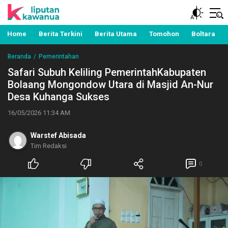
Berita Manado, Sulawesi Utara, Kawanua, Politik,
Liputan Kawanua
Pemerintahan, Hukum Kriminal dan Nasional
Home
Berita Terkini
Berita Utama
Tomohon
Boltara
Beranda
Pemerintahan
Safari Subuh Keliling PemerintahKabupaten
Bolaang Mongondow Utara di Masjid An-Nur
Desa Kuhanga Sukses
16/05/2026 11:34 AM
Warstef Abisada
Tim Redaksi
0