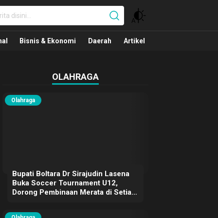
nal
nal
Bisnis & Ekonomi
Daerah
Artikel
OLAHRAGA
Olahraga
Bupati Boltara Dr Sirajudin Lasena
Buka Soccer Tournament U12,
Dorong Pembinaan Merata di Setiap
Kecamatan
Olahraga