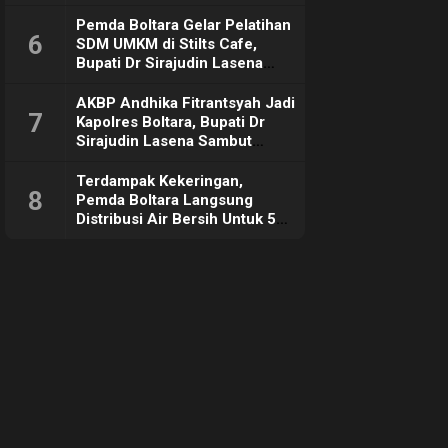
Pemda Boltara Gelar Pelatihan
6
SDM UMKM di Stilts Cafe,
Bupati Dr Sirajudin Lasena
Sebut Tujuannya Untuk
Dorong Ekonomi Daerah
AKBP Andhika Fitrantsyah Jadi
7
Kapolres Boltara, Bupati Dr
Sirajudin Lasena Sambut
Hangat
Terdampak Kekeringan,
8
Pemda Boltara Langsung
Distribusi Air Bersih Untuk 50
KK di Desa Komus 2 Timur