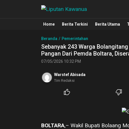
Liputan Kawanua
Berita Manado, Sulawesi Utara, Kawa
Home
Berita Terkini
Berita Utama
Beranda
Pemerintahan
Sebanyak 243 Warga Bolangitang
Pangan Dari Pemda Boltara, Dis
07/05/2026 10:32 PM
Warstef Abisada
Tim Redaksi
BOLTARA
,– Wakil Bupati Bolaang M