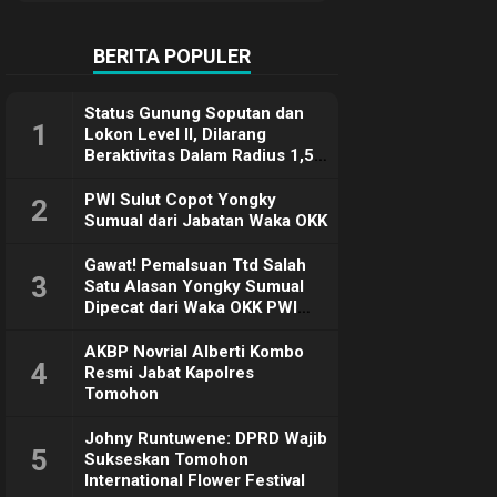
Terimakasih
BERITA POPULER
Status Gunung Soputan dan
1
Lokon Level II, Dilarang
Beraktivitas Dalam Radius 1,5
Km
PWI Sulut Copot Yongky
2
Sumual dari Jabatan Waka OKK
Gawat! Pemalsuan Ttd Salah
3
Satu Alasan Yongky Sumual
Dipecat dari Waka OKK PWI
Sulut
AKBP Novrial Alberti Kombo
4
Resmi Jabat Kapolres
Tomohon
Johny Runtuwene: DPRD Wajib
5
Sukseskan Tomohon
International Flower Festival