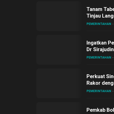
Tanam Tabel
Tinjau Lang
Desa Gihan
PEMERINTAHAN
Ingatkan Pe
Dr Sirajudi
ke XII di Bu
PEMERINTAHAN
Perkuat Sin
Rakor deng
PEMERINTAHAN
Pemkab Bol