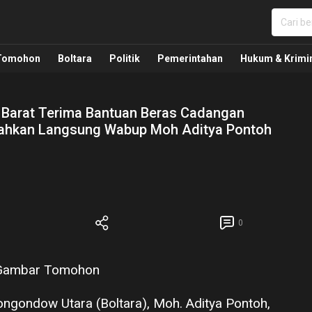
nua, Politik, Pemerintahan, Hukum Kriminal dan Nasio
Tomohon
Boltara
Politik
Pemerintahan
Hukum & Krimi
 Barat Terima Bantuan Beras Cadangan
erahkan Langsung Wabup Moh Aditya Pontoh
0
ongondow Utara (Boltara), Moh. Aditya Pontoh,