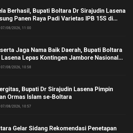
a Berhasil, Bupati Boltara Dr Sirajudin Lasena
sung Panen Raya Padi Varietas IPB 15S di
g
07/08/2026, 11:00
serta Jaga Nama Baik Daerah, Bupati Boltara
n Lasena Lepas Kontingen Jambore Nasional
perta Cibubur
07/08/2026, 10:58
ergitas, Bupati Dr Sirajudin Lasena Pimpin
an Ormas Islam se-Boltara
07/08/2026, 10:57
tara Gelar Sidang Rekomendasi Penetapan