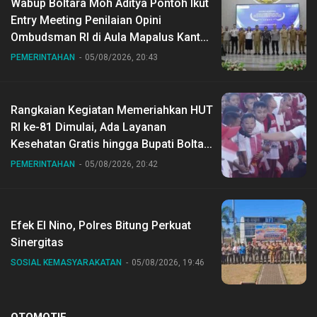
Wabup Boltara Moh Aditya Pontoh Ikut
Entry Meeting Penilaian Opini
Ombudsman RI di Aula Mapalus Kantur
Gubernur Sulut
PEMERINTAHAN
05/08/2026, 20:43
Rangkaian Kegiatan Memeriahkan HUT
RI ke-81 Dimulai, Ada Layanan
Kesehatan Gratis hingga Bupati Boltara
Dr Sirajudin Lasena Ikut Jalan Sehat
PEMERINTAHAN
05/08/2026, 20:42
Bersama Jajaran
Efek El Nino, Polres Bitung Perkuat
Sinergitas
SOSIAL KEMASYARAKATAN
05/08/2026, 19:46
OTOMOTIF