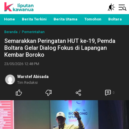
Berita Manado, Sulawesi Utara, Kawanua, Politik,
Liputan Kawanua
Pemerintahan, Hukum Kriminal dan Nasional
Home
Berita Terkini
Berita Utama
Tomohon
Boltara
Beranda
Pemerintahan
Semarakkan Peringatan HUT ke-19, Pemda
Boltara Gelar Dialog Fokus di Lapangan
Kembar Boroko
23/05/2026 12:48 PM
Warstef Abisada
Tim Redaksi
0