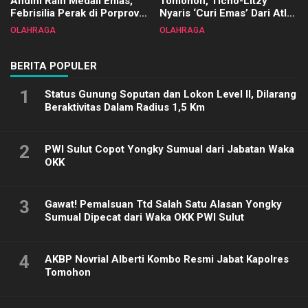
Andini Raih Medali Emas,
Tomohon, Ticho-Litzy
Febrisilia Perak di Porprov
Nyaris ‘Curi Emas’ Dari Atlet
Sulut 2025
Biliar PON di Porprov Sulut
OLAHRAGA
OLAHRAGA
2025
BERITA POPULER
1
Status Gunung Soputan dan Lokon Level II, Dilarang
Beraktivitas Dalam Radius 1,5 Km
2
PWI Sulut Copot Yongky Sumual dari Jabatan Waka
OKK
3
Gawat! Pemalsuan Ttd Salah Satu Alasan Yongky
Sumual Dipecat dari Waka OKK PWI Sulut
4
AKBP Novrial Alberti Kombo Resmi Jabat Kapolres
Tomohon