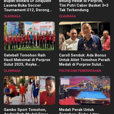
Bupati Boltara Dr Sirajudin
Bitung Hebat di Porprov,
Lasena Buka Soccer
Tim Putri Cabor Basket 3×3
Tournament U12, Dorong
Tak Terbendung
Pembinaan Merata di Setiap
OLAHRAGA
OLAHRAGA
Kecamatan
Gateball Tomohon Raih
Caroll Senduk: Ada Bonus
Hasil Maksimal di Porprov
Untuk Atlet Tomohon Peraih
Sulut 2025, Royke
Medali di Porprov Sulut
Tangkawarouw Ucapkan
2025
OLAHRAGA
POLITIK DAN PEMERINTAHAN
Terimakasih
Sambo Sport Tomohon,
Medali Perak Untuk