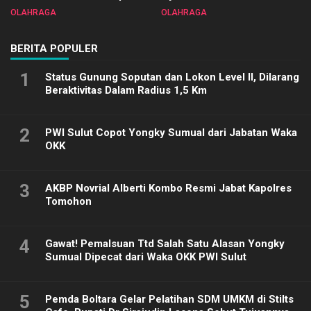
Sulut 2025
Biliar PON di Porprov Sulut
OLAHRAGA
OLAHRAGA
2025
BERITA POPULER
1
Status Gunung Soputan dan Lokon Level II, Dilarang
Beraktivitas Dalam Radius 1,5 Km
2
PWI Sulut Copot Yongky Sumual dari Jabatan Waka
OKK
3
AKBP Novrial Alberti Kombo Resmi Jabat Kapolres
Tomohon
4
Gawat! Pemalsuan Ttd Salah Satu Alasan Yongky
Sumual Dipecat dari Waka OKK PWI Sulut
5
Pemda Boltara Gelar Pelatihan SDM UMKM di Stilts