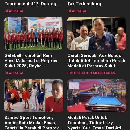
Tournament U12, Dorong
Tak Terbendung
Pembinaan Merata di Setiap
OLAHRAGA
OLAHRAGA
Kecamatan
Gateball Tomohon Raih
Caroll Senduk: Ada Bonus
Hasil Maksimal di Porprov
Untuk Atlet Tomohon Peraih
Sulut 2025, Royke
Medali di Porprov Sulut
Tangkawarouw Ucapkan
2025
OLAHRAGA
POLITIK DAN PEMERINTAHAN
Terimakasih
Sambo Sport Tomohon,
Medali Perak Untuk
Andini Raih Medali Emas,
Tomohon, Ticho-Litzy
Febrisilia Perak di Porprov
Nyaris ‘Curi Emas’ Dari Atlet