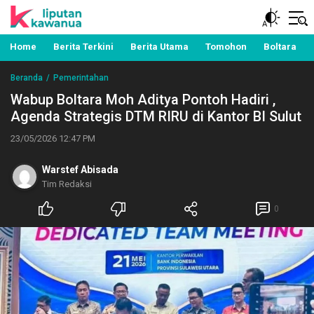
Berita Manado, Sulawesi Utara, Kawanua, Politik,
Liputan Kawanua
Pemerintahan, Hukum Kriminal dan Nasional
Home
Berita Terkini
Berita Utama
Tomohon
Boltara
Beranda
Pemerintahan
Wabup Boltara Moh Aditya Pontoh Hadiri ,
Agenda Strategis DTM RIRU di Kantor BI Sulut
23/05/2026 12:47 PM
Warstef Abisada
Tim Redaksi
0