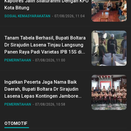
Kapolres Jalin Silaturahmi Dengan KPU
Kota Bitung
SOSIAL KEMASYARAKATAN
07/08/2026, 11:04
Tanam Tabela Berhasil, Bupati Boltara
Dr Sirajudin Lasena Tinjau Langsung
Panen Raya Padi Varietas IPB 15S di
Desa Gihang
PEMERINTAHAN
07/08/2026, 11:00
Ingatkan Peserta Jaga Nama Baik
Daerah, Bupati Boltara Dr Sirajudin
Lasena Lepas Kontingen Jambore
Nasional ke XII di Buperta Cibubur
PEMERINTAHAN
07/08/2026, 10:58
OTOMOTIF