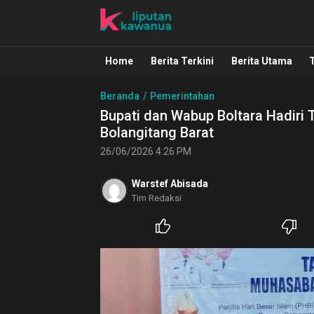
Liputan Kawanua
Berita Manado, Sulawesi Utara, Kawa
Home
Berita Terkini
Berita Utama
Beranda
Pemerintahan
Bupati dan Wabup Boltara Hadiri 
Bolangitang Barat
26/06/2026 4:26 PM
Warstef Abisada
Tim Redaksi