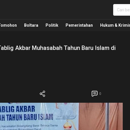
nua, Politik, Pemerintahan, Hukum Kriminal dan Nasio
Tomohon
Boltara
Politik
Pemerintahan
Hukum & Krimi
Tablig Akbar Muhasabah Tahun Baru Islam di
0