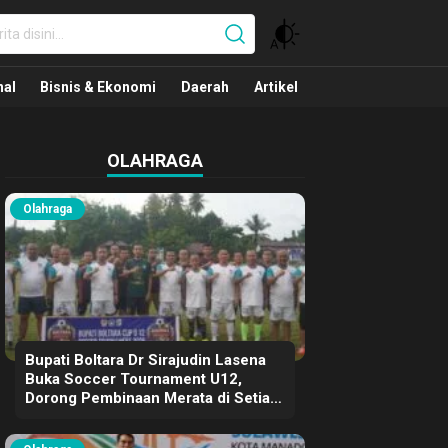
nal
nal
Bisnis & Ekonomi
Daerah
Artikel
OLAHRAGA
Olahraga
Bupati Boltara Dr Sirajudin Lasena
Buka Soccer Tournament U12,
Dorong Pembinaan Merata di Setiap
Kecamatan