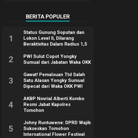
Terimakasih
BERITA POPULER
Status Gunung Soputan dan
1
Lokon Level II, Dilarang
Beraktivitas Dalam Radius 1,5
Km
PWI Sulut Copot Yongky
2
Sumual dari Jabatan Waka OKK
Gawat! Pemalsuan Ttd Salah
3
Satu Alasan Yongky Sumual
Dipecat dari Waka OKK PWI
Sulut
AKBP Novrial Alberti Kombo
4
Resmi Jabat Kapolres
Tomohon
Johny Runtuwene: DPRD Wajib
5
Sukseskan Tomohon
International Flower Festival