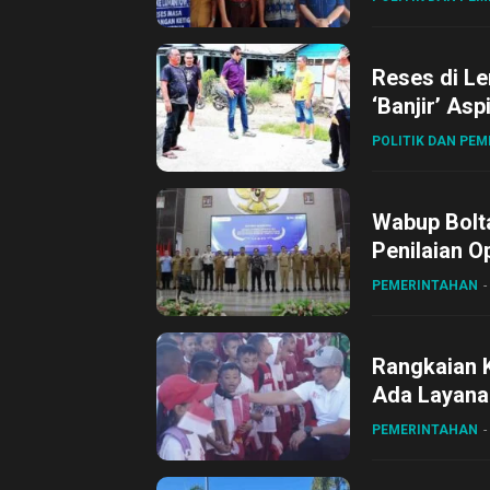
Reses di L
‘Banjir’ Asp
POLITIK DAN PE
Wabup Bolta
Penilaian O
Gubernur Su
PEMERINTAHAN
Rangkaian 
Ada Layanan
Sirajudin L
PEMERINTAHAN