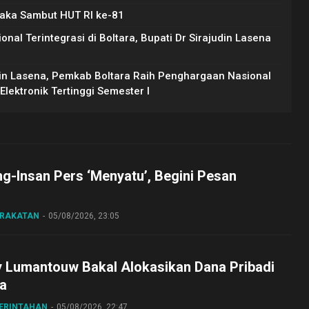
raka Sambut HUT RI ke-81
l Terintegrasi di Boltara, Bupati Dr Sirajudin Lasena
din Lasena, Pemkab Boltara Raih Penghargaan Nasional
lektronik Tertinggi Semester I
ng-Insan Pers ‘Menyatu’, Begini Pesan
ARAKATAN
05/08/2026, 23:05
y Lumantouw Bakal Alokasikan Dana Pribadi
a
MERINTAHAN
05/08/2026, 22:47