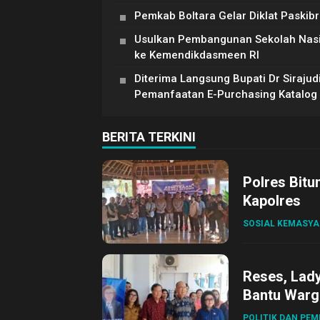
Pemkab Boltara Gelar Diklat Paskib
Usulkan Pembangunan Sekolah Nasiona
ke Kemendikdasmeen RI
Diterima Langsung Bupati Dr Siraju
Pemanfaatan E-Purchasing Katalog E
BERITA TERKINI
Polres Bitu
Kapolres
SOSIAL KEMASY
Reses, Lad
Bantu Warg
POLITIK DAN PE