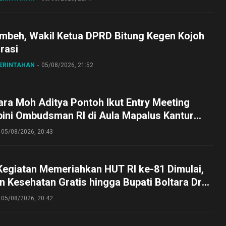
embeh, Wakil Ketua DPRD Bitung Kegen Kojoh
irasi
MERINTAHAN
05/08/2026, 21:52
ra Moh Aditya Pontoh Ikut Entry Meeting
pini Ombudsman RI di Aula Mapalus Kantur
lut
05/08/2026, 20:43
Kegiatan Memeriahkan HUT RI ke-81 Dimulai,
 Kesehatan Gratis hingga Bupati Boltara Dr
asena Ikut Jalan Sehat Bersama Jajaran
05/08/2026, 20:42