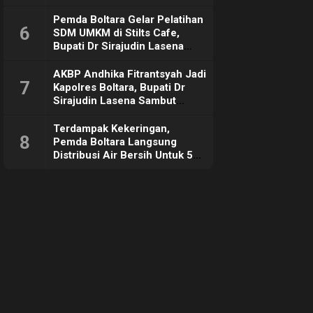
Pemda Boltara Gelar Pelatihan
6
SDM UMKM di Stilts Cafe,
Bupati Dr Sirajudin Lasena
Sebut Tujuannya Untuk
Dorong Ekonomi Daerah
AKBP Andhika Fitrantsyah Jadi
7
Kapolres Boltara, Bupati Dr
Sirajudin Lasena Sambut
Hangat
Terdampak Kekeringan,
8
Pemda Boltara Langsung
Distribusi Air Bersih Untuk 50
KK di Desa Komus 2 Timur