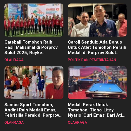
Kecamatan
Gateball Tomohon Raih
Caroll Senduk: Ada Bonus
Hasil Maksimal di Porprov
Untuk Atlet Tomohon Peraih
Sulut 2025, Royke
Medali di Porprov Sulut
Tangkawarouw Ucapkan
2025
OLAHRAGA
POLITIK DAN PEMERINTAHAN
Terimakasih
Sambo Sport Tomohon,
Medali Perak Untuk
Andini Raih Medali Emas,
Tomohon, Ticho-Litzy
Febrisilia Perak di Porprov
Nyaris ‘Curi Emas’ Dari Atlet
Sulut 2025
Biliar PON di Porprov Sulut
OLAHRAGA
OLAHRAGA
2025