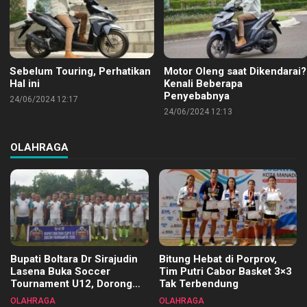
Sebelum Touring, Perhatikan
Motor Oleng saat Dikendarai?
Hal ini
Kenali Beberapa
Penyebabnya
24/06/2024 12:17
24/06/2024 12:13
OLAHRAGA
Bupati Boltara Dr Sirajudin
Bitung Hebat di Porprov,
Lasena Buka Soccer
Tim Putri Cabor Basket 3×3
Tournament U12, Dorong
Tak Terbendung
Pembinaan Merata di Setiap
OLAHRAGA
OLAHRAGA