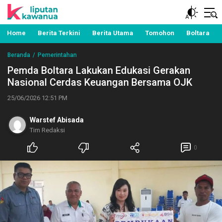
Berita Manado, Sulawesi Utara, Kawanua, Politik,
Liputan Kawanua
Pemerintahan, Hukum Kriminal dan Nasional
Home
Berita Terkini
Berita Utama
Tomohon
Boltara
Beranda
Pemerintahan
Pemda Boltara Lakukan Edukasi Gerakan
Nasional Cerdas Keuangan Bersama OJK
25/06/2026 12:51 PM
Warstef Abisada
Tim Redaksi
0