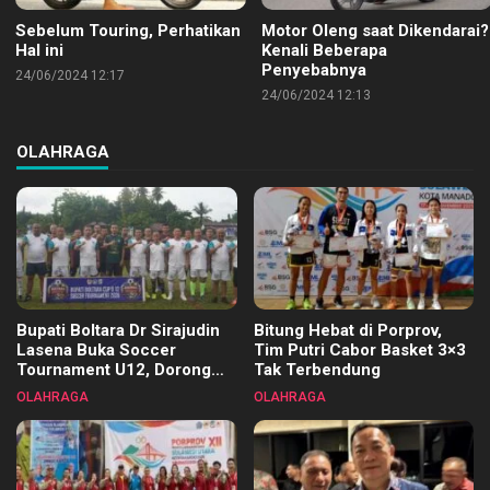
Sebelum Touring, Perhatikan
Motor Oleng saat Dikendarai?
Hal ini
Kenali Beberapa
Penyebabnya
24/06/2024 12:17
24/06/2024 12:13
OLAHRAGA
Bupati Boltara Dr Sirajudin
Bitung Hebat di Porprov,
Lasena Buka Soccer
Tim Putri Cabor Basket 3×3
Tournament U12, Dorong
Tak Terbendung
Pembinaan Merata di Setiap
OLAHRAGA
OLAHRAGA
Kecamatan