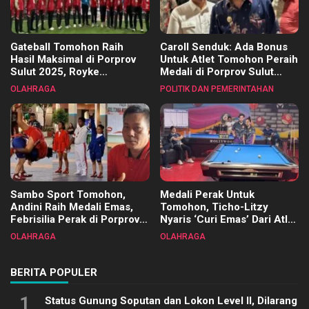
Gateball Tomohon Raih
Caroll Senduk: Ada Bonus
Hasil Maksimal di Porprov
Untuk Atlet Tomohon Peraih
Sulut 2025, Royke
Medali di Porprov Sulut
Tangkawarouw Ucapkan
2025
OLAHRAGA
POLITIK DAN PEMERINTAHAN
Terimakasih
Sambo Sport Tomohon,
Medali Perak Untuk
Andini Raih Medali Emas,
Tomohon, Ticho-Litzy
Febrisilia Perak di Porprov
Nyaris ‘Curi Emas’ Dari Atlet
Sulut 2025
Biliar PON di Porprov Sulut
OLAHRAGA
OLAHRAGA
2025
BERITA POPULER
1
Status Gunung Soputan dan Lokon Level II, Dilarang