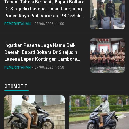
Tanam Tabela Berhasil, Bupati Boltara
Dr Sirajudin Lasena Tinjau Langsung
Panen Raya Padi Varietas IPB 15S di
Desa Gihang
PEMERINTAHAN
07/08/2026, 11:00
Ingatkan Peserta Jaga Nama Baik
Daerah, Bupati Boltara Dr Sirajudin
Lasena Lepas Kontingen Jambore
Nasional ke XII di Buperta Cibubur
PEMERINTAHAN
07/08/2026, 10:58
OTOMOTIF