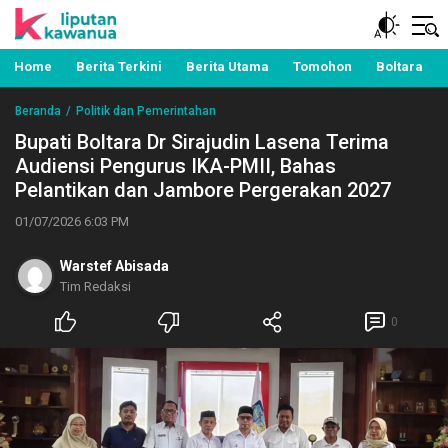
Berita Manado, Sulawesi Utara, Kawanua, Politik,
Liputan Kawanua
Pemerintahan, Hukum Kriminal dan Nasional
Home
Berita Terkini
Berita Utama
Tomohon
Boltara
Beranda
Politik dan Pemerintahan
Bupati Boltara Dr Sirajudin Lasena Terima
Audiensi Pengurus IKA-PMII, Bahas
Pelantikan dan Jambore Pergerakan 2027
01/07/2026 6:03 PM
Warstef Abisada
Tim Redaksi
0