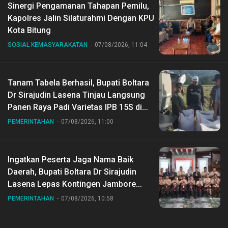
Sinergi Pengamanan Tahapan Pemilu,
Kapolres Jalin Silaturahmi Dengan KPU
Kota Bitung
SOSIAL KEMASYARAKATAN
07/08/2026, 11:04
Tanam Tabela Berhasil, Bupati Boltara
Dr Sirajudin Lasena Tinjau Langsung
Panen Raya Padi Varietas IPB 15S di
Desa Gihang
PEMERINTAHAN
07/08/2026, 11:00
Ingatkan Peserta Jaga Nama Baik
Daerah, Bupati Boltara Dr Sirajudin
Lasena Lepas Kontingen Jambore
Nasional ke XII di Buperta Cibubur
PEMERINTAHAN
07/08/2026, 10:58