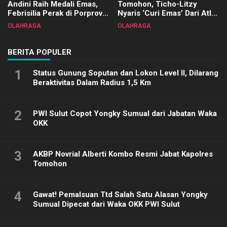
Andini Raih Medali Emas,
Tomohon, Ticho-Litzy
Febrisilia Perak di Porprov
Nyaris ‘Curi Emas’ Dari Atlet
Sulut 2025
Biliar PON di Porprov Sulut
OLAHRAGA
OLAHRAGA
2025
BERITA POPULER
1
Status Gunung Soputan dan Lokon Level II, Dilarang
Beraktivitas Dalam Radius 1,5 Km
2
PWI Sulut Copot Yongky Sumual dari Jabatan Waka
OKK
3
AKBP Novrial Alberti Kombo Resmi Jabat Kapolres
Tomohon
4
Gawat! Pemalsuan Ttd Salah Satu Alasan Yongky
Sumual Dipecat dari Waka OKK PWI Sulut