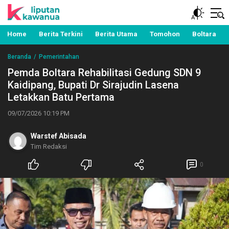
Berita Manado, Sulawesi Utara, Kawanua, Politik,
Liputan Kawanua
Pemerintahan, Hukum Kriminal dan Nasional
Home
Berita Terkini
Berita Utama
Tomohon
Boltara
Beranda
Pemerintahan
Pemda Boltara Rehabilitasi Gedung SDN 9
Kaidipang, Bupati Dr Sirajudin Lasena
Letakkan Batu Pertama
09/07/2026 10:19 PM
Warstef Abisada
Tim Redaksi
0