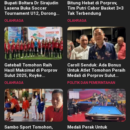
Bupati Boltara Dr Sirajudin
Bitung Hebat di Porprov,
Lasena Buka Soccer
Tim Putri Cabor Basket 3×3
Tournament U12, Dorong
Tak Terbendung
Pembinaan Merata di Setiap
OLAHRAGA
OLAHRAGA
Kecamatan
Gateball Tomohon Raih
Caroll Senduk: Ada Bonus
Hasil Maksimal di Porprov
Untuk Atlet Tomohon Peraih
Sulut 2025, Royke
Medali di Porprov Sulut
Tangkawarouw Ucapkan
2025
OLAHRAGA
POLITIK DAN PEMERINTAHAN
Terimakasih
Sambo Sport Tomohon,
Medali Perak Untuk