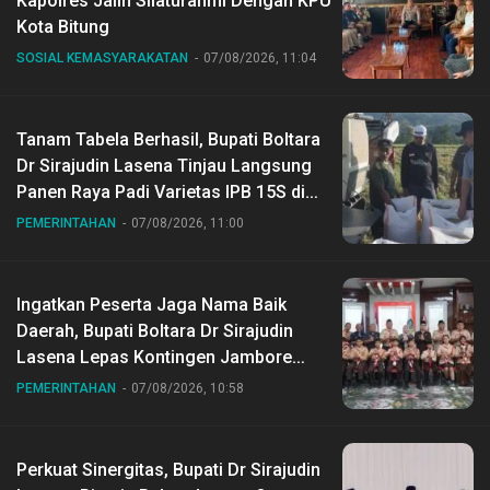
Kapolres Jalin Silaturahmi Dengan KPU
Kota Bitung
SOSIAL KEMASYARAKATAN
07/08/2026, 11:04
Tanam Tabela Berhasil, Bupati Boltara
Dr Sirajudin Lasena Tinjau Langsung
Panen Raya Padi Varietas IPB 15S di
Desa Gihang
PEMERINTAHAN
07/08/2026, 11:00
Ingatkan Peserta Jaga Nama Baik
Daerah, Bupati Boltara Dr Sirajudin
Lasena Lepas Kontingen Jambore
Nasional ke XII di Buperta Cibubur
PEMERINTAHAN
07/08/2026, 10:58
Perkuat Sinergitas, Bupati Dr Sirajudin