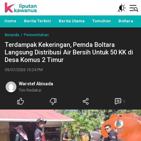
Berita Manado, Sulawesi Utara, Kawanua, Politik,
Liputan Kawanua
Pemerintahan, Hukum Kriminal dan Nasional
Home
Berita Terkini
Berita Utama
Tomohon
Boltara
Beranda
Pemerintahan
Terdampak Kekeringan, Pemda Boltara
Langsung Distribusi Air Bersih Untuk 50 KK di
Desa Komus 2 Timur
09/07/2026 10:24 PM
Warstef Abisada
Tim Redaksi
0