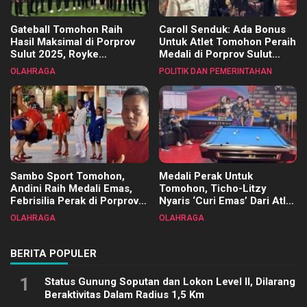
Gateball Tomohon Raih
Caroll Senduk: Ada Bonus
Hasil Maksimal di Porprov
Untuk Atlet Tomohon Peraih
Sulut 2025, Royke
Medali di Porprov Sulut
Tangkawarouw Ucapkan
2025
OLAHRAGA
POLITIK DAN PEMERINTAHAN
Terimakasih
Sambo Sport Tomohon,
Medali Perak Untuk
Andini Raih Medali Emas,
Tomohon, Ticho-Litzy
Febrisilia Perak di Porprov
Nyaris ‘Curi Emas’ Dari Atlet
Sulut 2025
Biliar PON di Porprov Sulut
OLAHRAGA
OLAHRAGA
2025
BERITA POPULER
1
Status Gunung Soputan dan Lokon Level II, Dilarang
Beraktivitas Dalam Radius 1,5 Km