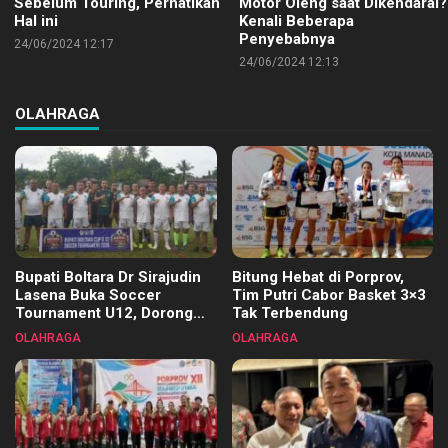
Sebelum Touring, Perhatikan
Motor Oleng saat Dikendarai?
Hal ini
Kenali Beberapa
Penyebabnya
24/06/2024 12:17
24/06/2024 12:13
OLAHRAGA
Bupati Boltara Dr Sirajudin
Bitung Hebat di Porprov,
Lasena Buka Soccer
Tim Putri Cabor Basket 3×3
Tournament U12, Dorong
Tak Terbendung
Pembinaan Merata di Setiap
OLAHRAGA
OLAHRAGA
Kecamatan