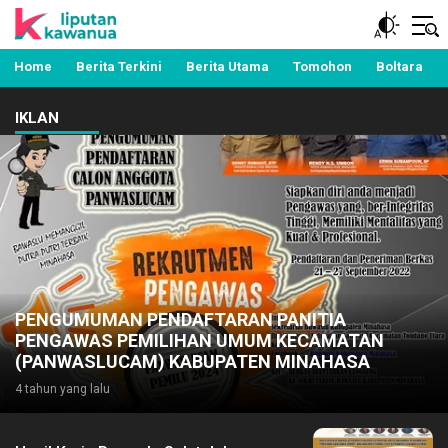
Berita Manado, Sulawesi Utara, Kawanua, Politik,
Liputan Kawanua
Pemerintahan, Hukum Kriminal dan Nasional
Home
Berita Terkini
Berita Utama
Tomohon
Boltara
IKLAN
PENGUMUMAN PENDAFTARAN PANITIA
PENGAWAS PEMILIHAN UMUM KECAMATAN
(PANWASLUCAM) KABUPATEN MINAHASA
4 tahun yang lalu