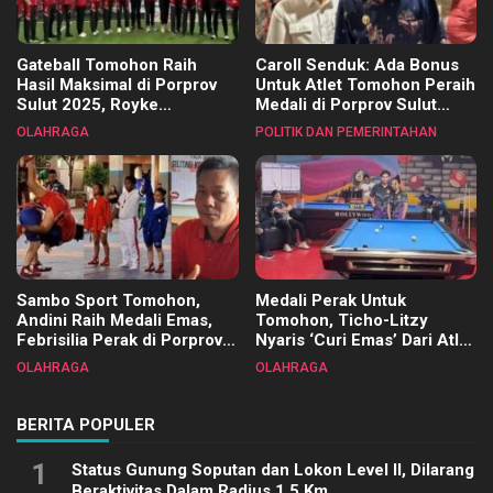
Gateball Tomohon Raih
Caroll Senduk: Ada Bonus
Hasil Maksimal di Porprov
Untuk Atlet Tomohon Peraih
Sulut 2025, Royke
Medali di Porprov Sulut
Tangkawarouw Ucapkan
2025
OLAHRAGA
POLITIK DAN PEMERINTAHAN
Terimakasih
Sambo Sport Tomohon,
Medali Perak Untuk
Andini Raih Medali Emas,
Tomohon, Ticho-Litzy
Febrisilia Perak di Porprov
Nyaris ‘Curi Emas’ Dari Atlet
Sulut 2025
Biliar PON di Porprov Sulut
OLAHRAGA
OLAHRAGA
2025
BERITA POPULER
1
Status Gunung Soputan dan Lokon Level II, Dilarang
Beraktivitas Dalam Radius 1,5 Km