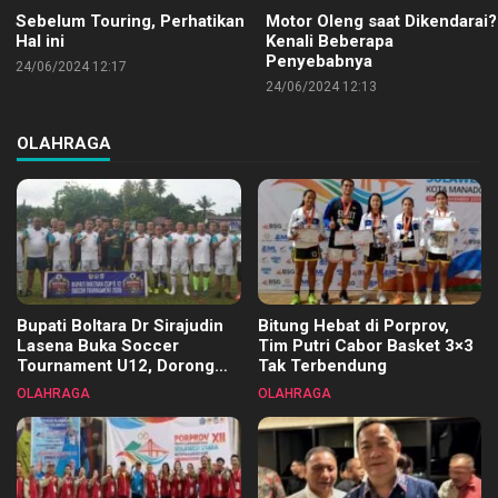
Sebelum Touring, Perhatikan
Motor Oleng saat Dikendarai?
Hal ini
Kenali Beberapa
Penyebabnya
24/06/2024 12:17
24/06/2024 12:13
OLAHRAGA
Bupati Boltara Dr Sirajudin
Bitung Hebat di Porprov,
Lasena Buka Soccer
Tim Putri Cabor Basket 3×3
Tournament U12, Dorong
Tak Terbendung
Pembinaan Merata di Setiap
OLAHRAGA
OLAHRAGA
Kecamatan