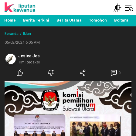
Berita Manado, Sulawesi Utara, Kawanua, Politik,
Liputan Kawanua
Pemerintahan, Hukum Kriminal dan Nasional
Home
Berita Terkini
Berita Utama
Tomohon
Boltara
Beranda
Iklan
05/02/2021 6:05 AM
Jesica Jes
Tim Redaksi
0