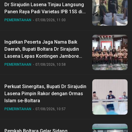
Dr Sirajudin Lasena Tinjau Langsung
Panen Raya Padi Varietas IPB 15S di
Desa Gihang
PEMERINTAHAN
07/08/2026, 11:00
Ingatkan Peserta Jaga Nama Baik
Daerah, Bupati Boltara Dr Sirajudin
Lasena Lepas Kontingen Jambore
Nasional ke XII di Buperta Cibubur
PEMERINTAHAN
07/08/2026, 10:58
Perkuat Sinergitas, Bupati Dr Sirajudin
Lasena Pimpin Rakor dengan Ormas
Islam se-Boltara
PEMERINTAHAN
07/08/2026, 10:57
Pemkab Boltara Gelar Sidang