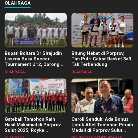
OLAHRAGA
Bupati Boltara Dr Sirajudin
Bitung Hebat di Porprov,
Lasena Buka Soccer
Tim Putri Cabor Basket 3×3
Tournament U12, Dorong
Tak Terbendung
Pembinaan Merata di Setiap
OLAHRAGA
OLAHRAGA
Kecamatan
Gateball Tomohon Raih
Caroll Senduk: Ada Bonus
Hasil Maksimal di Porprov
Untuk Atlet Tomohon Peraih
Sulut 2025, Royke
Medali di Porprov Sulut
Tangkawarouw Ucapkan
2025