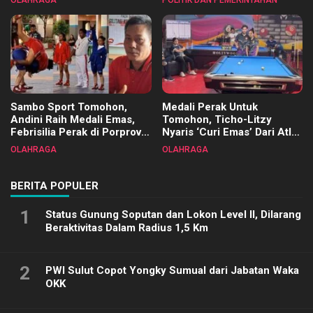
OLAHRAGA
POLITIK DAN PEMERINTAHAN
Terimakasih
Sambo Sport Tomohon,
Medali Perak Untuk
Andini Raih Medali Emas,
Tomohon, Ticho-Litzy
Febrisilia Perak di Porprov
Nyaris ‘Curi Emas’ Dari Atlet
Sulut 2025
Biliar PON di Porprov Sulut
OLAHRAGA
OLAHRAGA
2025
BERITA POPULER
1
Status Gunung Soputan dan Lokon Level II, Dilarang
Beraktivitas Dalam Radius 1,5 Km
2
PWI Sulut Copot Yongky Sumual dari Jabatan Waka
OKK