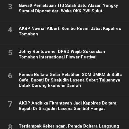
3
Gawat! Pemalsuan Ttd Salah Satu Alasan Yongky
Sumual Dipecat dari Waka OKK PWI Sulut
4
AKBP Novrial Alberti Kombo Resmi Jabat Kapolres
Tomohon
5
Johny Runtuwene: DPRD Wajib Sukseskan
Tomohon International Flower Festival
6
Pemda Boltara Gelar Pelatihan SDM UMKM di Stilts
Cafe, Bupati Dr Sirajudin Lasena Sebut Tujuannya
Untuk Dorong Ekonomi Daerah
7
AKBP Andhika Fitrantsyah Jadi Kapolres Boltara,
Bupati Dr Sirajudin Lasena Sambut Hangat
8
Terdampak Kekeringan, Pemda Boltara Langsung