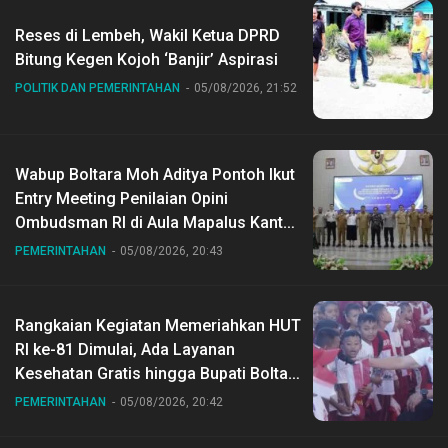
Reses di Lembeh, Wakil Ketua DPRD
Bitung Kegen Kojoh ‘Banjir’ Aspirasi
POLITIK DAN PEMERINTAHAN
05/08/2026, 21:52
Wabup Boltara Moh Aditya Pontoh Ikut
Entry Meeting Penilaian Opini
Ombudsman RI di Aula Mapalus Kantur
Gubernur Sulut
PEMERINTAHAN
05/08/2026, 20:43
Rangkaian Kegiatan Memeriahkan HUT
RI ke-81 Dimulai, Ada Layanan
Kesehatan Gratis hingga Bupati Boltara
Dr Sirajudin Lasena Ikut Jalan Sehat
PEMERINTAHAN
05/08/2026, 20:42
Bersama Jajaran