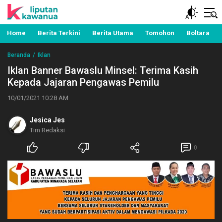
Berita Manado, Sulawesi Utara, Kawanua, Politik,
Liputan Kawanua
Pemerintahan, Hukum Kriminal dan Nasional
Home
Berita Terkini
Berita Utama
Tomohon
Boltara
Beranda
Iklan
Iklan Banner Bawaslu Minsel: Terima Kasih
Kepada Jajaran Pengawas Pemilu
10/01/2021 10:28 AM
Jesica Jes
Tim Redaksi
0