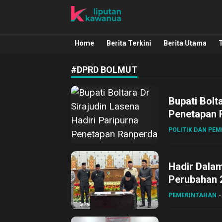
Liputan Kawanua
Berita Manado, Sulawesi Utara, Kawa
Home
Berita Terkini
Berita Utama
#DPRD BOLMUT
Bupati Bolt
Penetapan 
POLITIK DAN PE
Hadir Dala
Perubahan 2
Apresiasi 
PEMERINTAHAN