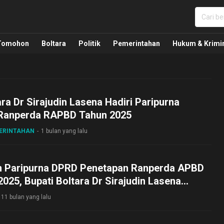
nua, Politik, Pemerintahan, Hukum Kriminal dan Nasio
Tomohon
Boltara
Politik
Pemerintahan
Hukum & Krimi
ara Dr Sirajudin Lasena Hadiri Paripurna
Ranperda RAPBD Tahun 2025
MERINTAHAN
1 bulan yang lalu
m Paripurna DPRD Penetapan Ranperda APBD
025, Bupati Boltara Dr Sirajudin Lasena
Pimpinan dan Anggota DPRD
11 bulan yang lalu