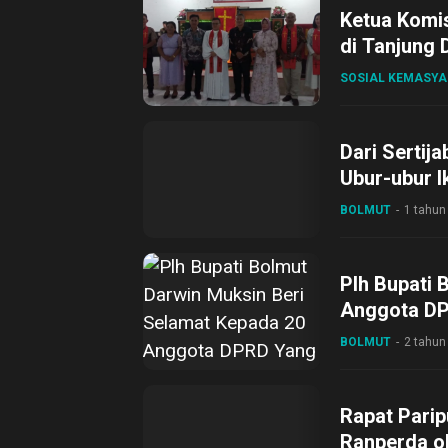
Ketua Komi
di Tanjung
Melimpah
SOSIAL KEMASY
Dari Sertij
Ubur-ubur I
Disini Lee
BOLMUT
1 tahun
Plh Bupati 
Anggota DP
BOLMUT
2 tahun
Rapat Pari
Ranperda ol