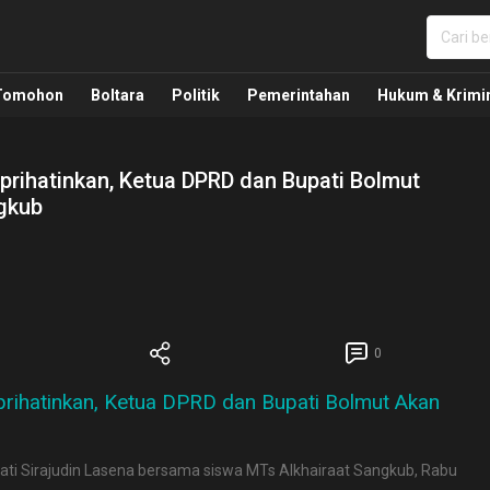
nua, Politik, Pemerintahan, Hukum Kriminal dan Nasio
Tomohon
Boltara
Politik
Pemerintahan
Hukum & Krimi
prihatinkan, Ketua DPRD dan Bupati Bolmut
gkub
0
ti Sirajudin Lasena bersama siswa MTs Alkhairaat Sangkub, Rabu