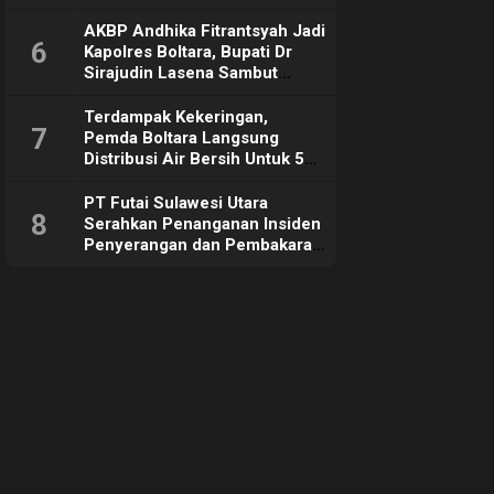
Sebut Tujuannya Untuk
Dorong Ekonomi Daerah
AKBP Andhika Fitrantsyah Jadi
6
Kapolres Boltara, Bupati Dr
Sirajudin Lasena Sambut
Hangat
Terdampak Kekeringan,
7
Pemda Boltara Langsung
Distribusi Air Bersih Untuk 50
KK di Desa Komus 2 Timur
PT Futai Sulawesi Utara
8
Serahkan Penanganan Insiden
Penyerangan dan Pembakaran
ke Polisi