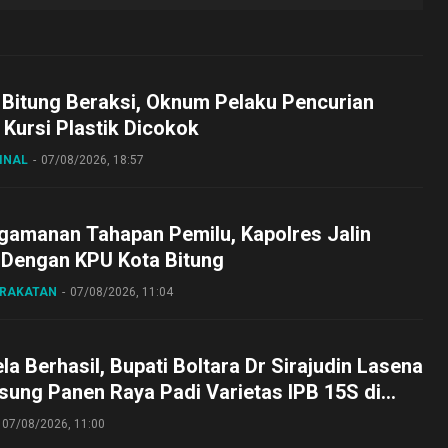
 Bitung Beraksi, Oknum Pelaku Pencurian
Kursi Plastik Dicokok
INAL
07/08/2026, 18:57
gamanan Tahapan Pemilu, Kapolres Jalin
 Dengan KPU Kota Bitung
ARAKATAN
07/08/2026, 11:04
a Berhasil, Bupati Boltara Dr Sirajudin Lasena
sung Panen Raya Padi Varietas IPB 15S di
g
07/08/2026, 11:00