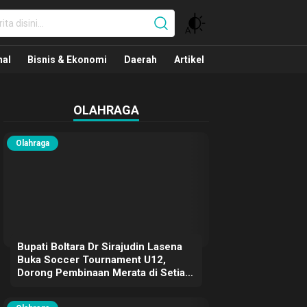
nal
nal
Bisnis & Ekonomi
Daerah
Artikel
OLAHRAGA
Olahraga
Bupati Boltara Dr Sirajudin Lasena
Buka Soccer Tournament U12,
Dorong Pembinaan Merata di Setiap
Kecamatan