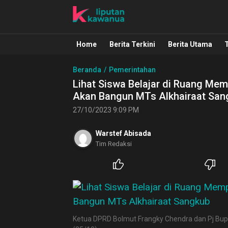
Liputan Kawanua
Berita Manado, Sulawesi Utara, Kawa
Home
Berita Terkini
Berita Utama
Beranda
Pemerintahan
Lihat Siswa Belajar di Ruang Mem
Akan Bangun MTs Alkhairaat San
27/10/2023 9:09 PM
Warstef Abisada
Tim Redaksi
Ketua DPRD Bolmut Frangky Chendra dan Pj Bupa