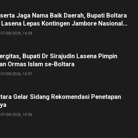
serta Jaga Nama Baik Daerah, Bupati Boltara
n Lasena Lepas Kontingen Jambore Nasional
perta Cibubur
07/08/2026, 10:58
ergitas, Bupati Dr Sirajudin Lasena Pimpin
an Ormas Islam se-Boltara
07/08/2026, 10:57
tara Gelar Sidang Rekomendasi Penetapan
ya
07/08/2026, 10:56