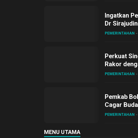
Ingatkan Pe
Dr Sirajudi
ke XII di Bu
PEMERINTAHAN
Perkuat Sin
Rakor deng
PEMERINTAHAN
Pemkab Bol
Cagar Buda
PEMERINTAHAN
MENU UTAMA