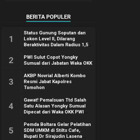
Terimakasih
BERITA POPULER
Status Gunung Soputan dan
1
Lokon Level II, Dilarang
Beraktivitas Dalam Radius 1,5
Km
PWI Sulut Copot Yongky
2
Sumual dari Jabatan Waka OKK
AKBP Novrial Alberti Kombo
3
Resmi Jabat Kapolres
Tomohon
Gawat! Pemalsuan Ttd Salah
4
Satu Alasan Yongky Sumual
Dipecat dari Waka OKK PWI
Sulut
Pemda Boltara Gelar Pelatihan
5
SDM UMKM di Stilts Cafe,
Bupati Dr Sirajudin Lasena