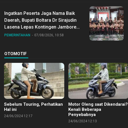
Ingatkan Peserta Jaga Nama Baik
Daerah, Bupati Boltara Dr Sirajudin
Lasena Lepas Kontingen Jambore
Nasional ke XII di Buperta Cibubur
PEMERINTAHAN
07/08/2026, 10:58
OTOMOTIF
Sebelum Touring, Perhatikan
Motor Oleng saat Dikendarai?
Hal ini
Kenali Beberapa
Penyebabnya
24/06/2024 12:17
24/06/2024 12:13