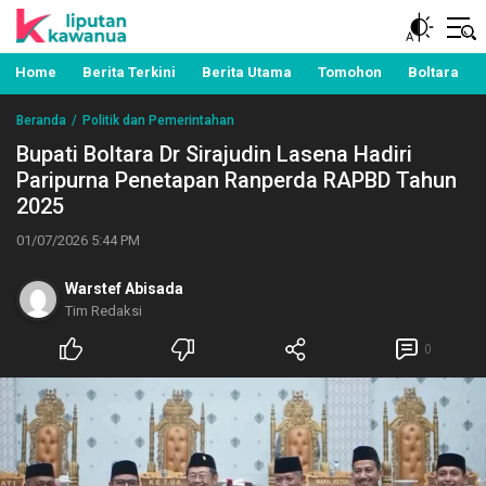
Berita Manado, Sulawesi Utara, Kawanua, Politik,
Liputan Kawanua
Pemerintahan, Hukum Kriminal dan Nasional
Home
Berita Terkini
Berita Utama
Tomohon
Boltara
Beranda
Politik dan Pemerintahan
Bupati Boltara Dr Sirajudin Lasena Hadiri
Paripurna Penetapan Ranperda RAPBD Tahun
2025
01/07/2026 5:44 PM
Warstef Abisada
Tim Redaksi
0