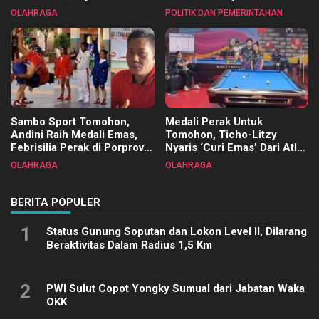
Tangkawarouw Ucapkan
2025
OLAHRAGA
POLITIK DAN PEMERINTAHAN
Terimakasih
Sambo Sport Tomohon,
Medali Perak Untuk
Andini Raih Medali Emas,
Tomohon, Ticho-Litzy
Febrisilia Perak di Porprov
Nyaris ‘Curi Emas’ Dari Atlet
Sulut 2025
Biliar PON di Porprov Sulut
OLAHRAGA
OLAHRAGA
2025
BERITA POPULER
1
Status Gunung Soputan dan Lokon Level II, Dilarang
Beraktivitas Dalam Radius 1,5 Km
2
PWI Sulut Copot Yongky Sumual dari Jabatan Waka
OKK