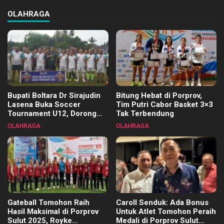
OLAHRAGA
Bupati Boltara Dr Sirajudin
Bitung Hebat di Porprov,
Lasena Buka Soccer
Tim Putri Cabor Basket 3×3
Tournament U12, Dorong
Tak Terbendung
Pembinaan Merata di Setiap
OLAHRAGA
OLAHRAGA
Kecamatan
Gateball Tomohon Raih
Caroll Senduk: Ada Bonus
Hasil Maksimal di Porprov
Untuk Atlet Tomohon Peraih
Sulut 2025, Royke
Medali di Porprov Sulut