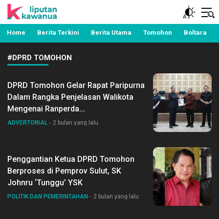
Berita Manado, Sulawesi Utara, Kawanua, Politik,
Liputan Kawanua
Pemerintahan, Hukum Kriminal dan Nasional
Home
Berita Terkini
Berita Utama
Tomohon
Boltara
#DPRD TOMOHON
DPRD Tomohon Gelar Rapat Paripurna
Dalam Rangka Penjelasan Walikota
Mengenai Ranperda
Pertanggungjawaban APBD 2025
ADVERTORIAL
2 bulan yang lalu
Penggantian Ketua DPRD Tomohon
Berproses di Pemprov Sulut, SK
Johnru ‘Tunggu’ YSK
POLITIK DAN PEMERINTAHAN
2 bulan yang lalu