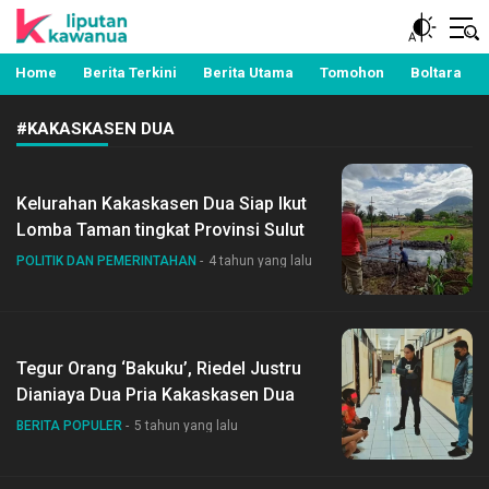
Berita Manado, Sulawesi Utara, Kawanua, Politik,
Liputan Kawanua
Pemerintahan, Hukum Kriminal dan Nasional
Home
Berita Terkini
Berita Utama
Tomohon
Boltara
#KAKASKASEN DUA
Kelurahan Kakaskasen Dua Siap Ikut
Lomba Taman tingkat Provinsi Sulut
POLITIK DAN PEMERINTAHAN
4 tahun yang lalu
Tegur Orang ‘Bakuku’, Riedel Justru
Dianiaya Dua Pria Kakaskasen Dua
BERITA POPULER
5 tahun yang lalu