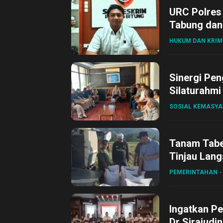
URC Polres
Tabung dan 
HUKUM DAN KRIM
Sinergi Pen
Silaturahmi
SOSIAL KEMASY
Tanam Tabel
Tinjau Lang
Desa Gihan
PEMERINTAHAN
Ingatkan Pe
Dr Sirajudi