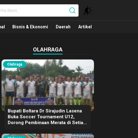
nal
nal
Bisnis & Ekonomi
Daerah
Artikel
OLAHRAGA
Olahraga
Bupati Boltara Dr Sirajudin Lasena
Buka Soccer Tournament U12,
Dorong Pembinaan Merata di Setiap
Kecamatan