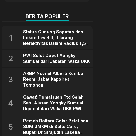
Terimakasih
BERITA POPULER
Status Gunung Soputan dan
1
Lokon Level II, Dilarang
Beraktivitas Dalam Radius 1,5
Km
PWI Sulut Copot Yongky
2
Sumual dari Jabatan Waka OKK
AKBP Novrial Alberti Kombo
3
Resmi Jabat Kapolres
Tomohon
Gawat! Pemalsuan Ttd Salah
4
Satu Alasan Yongky Sumual
Dipecat dari Waka OKK PWI
Sulut
Pemda Boltara Gelar Pelatihan
5
SDM UMKM di Stilts Cafe,
Bupati Dr Sirajudin Lasena