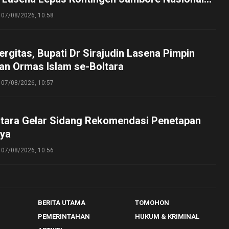
perta Cibubur
07/08/2026, 10:58
ergitas, Bupati Dr Sirajudin Lasena Pimpin
an Ormas Islam se-Boltara
07/08/2026, 10:57
tara Gelar Sidang Rekomendasi Penetapan
ya
07/08/2026, 10:56
BERITA UTAMA
TOMOHON
PEMERINTAHAN
HUKUM & KRIMINAL