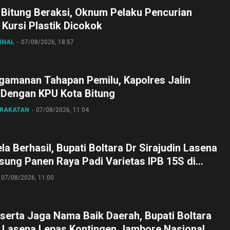
 Bitung Beraksi, Oknum Pelaku Pencurian
Kursi Plastik Dicokok
INAL
07/08/2026, 18:57
gamanan Tahapan Pemilu, Kapolres Jalin
 Dengan KPU Kota Bitung
ARAKATAN
07/08/2026, 11:04
a Berhasil, Bupati Boltara Dr Sirajudin Lasena
sung Panen Raya Padi Varietas IPB 15S di
g
07/08/2026, 11:00
serta Jaga Nama Baik Daerah, Bupati Boltara
n Lasena Lepas Kontingen Jambore Nasional