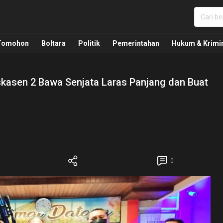
nua, Politik, Pemerintahan, Hukum Kriminal dan Nasio
Tomohon
Boltara
Politik
Pemerintahan
Hukum & Krimi
kasen 2 Bawa Senjata Laras Panjang dan Buat
0