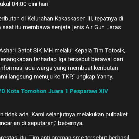
ul 04:00 dini hari.
ibutan di Kelurahan Kakaskasen III, tepatnya di
saat itu membawa senjata jenis Air Gun Laras
ari Gatot SIK MH melalui Kepala Tim Totosik,
enangkapan terhadap Iga tersebut berawal dari
 informasi ada warga yang membuat keributan
ami langsung menuju ke TKP,” ungkap Yanny.
PD Kota Tomohon Juara 1 Pesparawi XIV
dah tidak ada. Kami selanjutnya melakukan pulbaket
encarian di seputaran,” bebernya.
prestasi itu, Tim anti premanisme tersebut berhasil