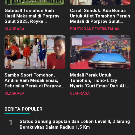
Gateball Tomohon Raih
Caroll Senduk: Ada Bonus
Hasil Maksimal di Porprov
Untuk Atlet Tomohon Peraih
Sulut 2025, Royke
Medali di Porprov Sulut
Tangkawarouw Ucapkan
2025
OLAHRAGA
POLITIK DAN PEMERINTAHAN
Terimakasih
Sambo Sport Tomohon,
Medali Perak Untuk
Andini Raih Medali Emas,
Tomohon, Ticho-Litzy
Febrisilia Perak di Porprov
Nyaris ‘Curi Emas’ Dari Atlet
Sulut 2025
Biliar PON di Porprov Sulut
OLAHRAGA
OLAHRAGA
2025
BERITA POPULER
1
Status Gunung Soputan dan Lokon Level II, Dilarang
Beraktivitas Dalam Radius 1,5 Km