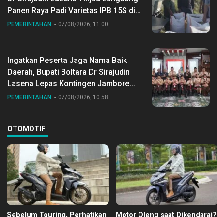
Panen Raya Padi Varietas IPB 15S di
Desa Gihang
PEMERINTAHAN
07/08/2026, 11:00
Ingatkan Peserta Jaga Nama Baik
Daerah, Bupati Boltara Dr Sirajudin
Lasena Lepas Kontingen Jambore
Nasional ke XII di Buperta Cibubur
PEMERINTAHAN
07/08/2026, 10:58
OTOMOTIF
Sebelum Touring, Perhatikan
Motor Oleng saat Dikendarai?