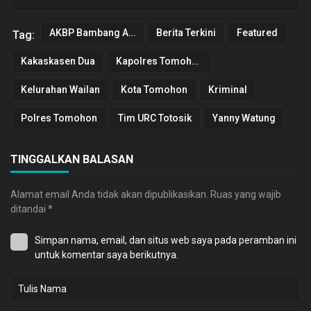
AKBP Bambang Ashari Gatot
Berita Terkini
Featured
Tag:
Kakaskasen Dua
Kapolres Tomohon
Kelurahan Wailan
Kota Tomohon
Kriminal
Polres Tomohon
Tim URC Totosik
Yanny Watung
TINGGALKAN BALASAN
Alamat email Anda tidak akan dipublikasikan.
Ruas yang wajib
ditandai
*
Simpan nama, email, dan situs web saya pada peramban ini
untuk komentar saya berikutnya.