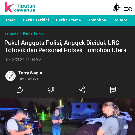
Berita Manado, Sulawesi Utara, Kawanua, Politik,
Liputan Kawanua
Pemerintahan, Hukum Kriminal dan Nasional
Home
Berita Terkini
Berita Utama
Tomohon
Boltara
Beranda
Berita Terkini
Pukul Anggota Polisi, Anggek Diciduk URC
Totosik dan Personel Polsek Tomohon Utara
02/03/2021 11:08 AM
Terry Wagiu
Tim Redaksi
1