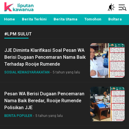
Berita Manado, Sulawesi Utara, Kawanua, Politik,
Liputan Kawanua
Pemerintahan, Hukum Kriminal dan Nasional
Home
Berita Terkini
Berita Utama
Tomohon
Boltara
#LPM SULUT
JJE Diminta Klarifikasi Soal Pesan WA
Berisi Dugaan Pencemaran Nama Baik
Terhadap Rooije Rumende
SOSIAL KEMASYARAKATAN
5 tahun yang lalu
Pesan WA Berisi Dugaan Pencemaran
Nama Baik Beredar, Rooije Rumende
Polisikan JJE
BERITA POPULER
5 tahun yang lalu