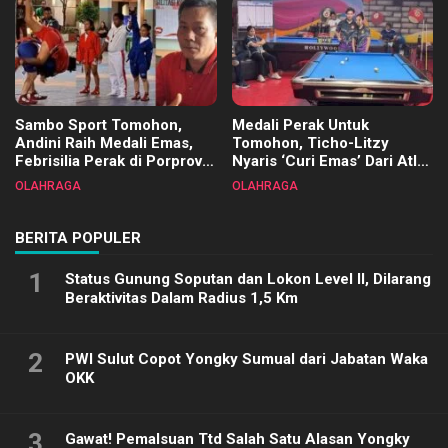
Sambo Sport Tomohon,
Medali Perak Untuk
Andini Raih Medali Emas,
Tomohon, Ticho-Litzy
Febrisilia Perak di Porprov
Nyaris ‘Curi Emas’ Dari Atlet
Sulut 2025
Biliar PON di Porprov Sulut
OLAHRAGA
OLAHRAGA
2025
BERITA POPULER
1
Status Gunung Soputan dan Lokon Level II, Dilarang
Beraktivitas Dalam Radius 1,5 Km
2
PWI Sulut Copot Yongky Sumual dari Jabatan Waka
OKK
3
Gawat! Pemalsuan Ttd Salah Satu Alasan Yongky