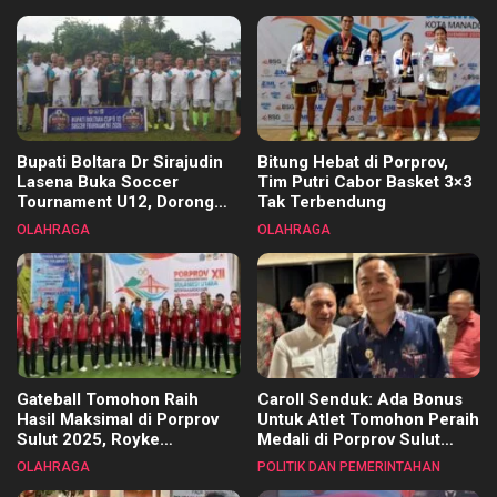
Bupati Boltara Dr Sirajudin
Bitung Hebat di Porprov,
Lasena Buka Soccer
Tim Putri Cabor Basket 3×3
Tournament U12, Dorong
Tak Terbendung
Pembinaan Merata di Setiap
OLAHRAGA
OLAHRAGA
Kecamatan
Gateball Tomohon Raih
Caroll Senduk: Ada Bonus
Hasil Maksimal di Porprov
Untuk Atlet Tomohon Peraih
Sulut 2025, Royke
Medali di Porprov Sulut
Tangkawarouw Ucapkan
2025
OLAHRAGA
POLITIK DAN PEMERINTAHAN
Terimakasih