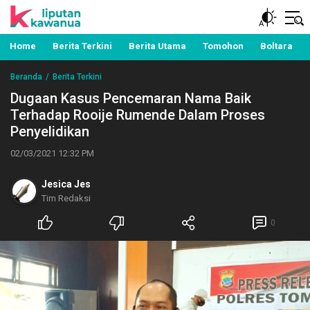
Berita Manado, Sulawesi Utara, Kawanua, Politik,
Liputan Kawanua
Pemerintahan, Hukum Kriminal dan Nasional
Home
Berita Terkini
Berita Utama
Tomohon
Boltara
Beranda
Berita Terkini
Dugaan Kasus Pencemaran Nama Baik
Terhadap Rooije Rumende Dalam Proses
Penyelidikan
02/03/2021 12:32 PM
Jesica Jes
Tim Redaksi
0