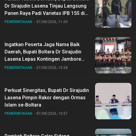
Dr Sirajudin Lasena Tinjau Langsung
Panen Raya Padi Varietas IPB 15S di
Desa Gihang
PEMERINTAHAN
07/08/2026, 11:00
Ingatkan Peserta Jaga Nama Baik
Daerah, Bupati Boltara Dr Sirajudin
Lasena Lepas Kontingen Jambore
Nasional ke XII di Buperta Cibubur
PEMERINTAHAN
07/08/2026, 10:58
Perkuat Sinergitas, Bupati Dr Sirajudin
Lasena Pimpin Rakor dengan Ormas
Islam se-Boltara
PEMERINTAHAN
07/08/2026, 10:57