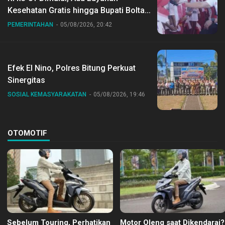
Kesehatan Gratis hingga Bupati Boltara
Dr Sirajudin Lasena Ikut Jalan Sehat
PEMERINTAHAN
05/08/2026, 20:42
Bersama Jajaran
Efek El Nino, Polres Bitung Perkuat
Sinergitas
SOSIAL KEMASYARAKATAN
05/08/2026, 19:46
OTOMOTIF
Sebelum Touring, Perhatikan
Motor Oleng saat Dikendarai?