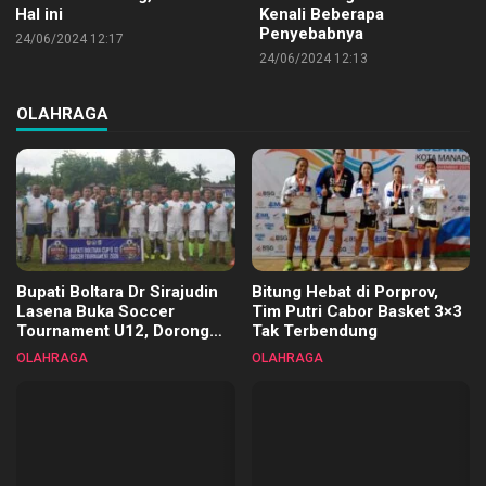
Hal ini
Kenali Beberapa
Penyebabnya
24/06/2024 12:17
24/06/2024 12:13
OLAHRAGA
Bupati Boltara Dr Sirajudin
Bitung Hebat di Porprov,
Lasena Buka Soccer
Tim Putri Cabor Basket 3×3
Tournament U12, Dorong
Tak Terbendung
Pembinaan Merata di Setiap
OLAHRAGA
OLAHRAGA
Kecamatan