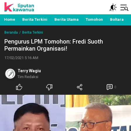
Berita Manado, Sulawesi Utara, Kawanua, Politik,
Liputan Kawanua
Pemerintahan, Hukum Kriminal dan Nasional
Home
Berita Terkini
Berita Utama
Tomohon
Boltara
Beranda
Berita Terkini
Pengurus LPM Tomohon: Fredi Suoth
Permainkan Organisasi!
17/02/2021 5:16 AM
Terry Wagiu
Tim Redaksi
0