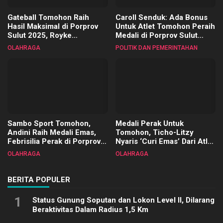
Gateball Tomohon Raih
Caroll Senduk: Ada Bonus
Hasil Maksimal di Porprov
Untuk Atlet Tomohon Peraih
Sulut 2025, Royke
Medali di Porprov Sulut
Tangkawarouw Ucapkan
2025
OLAHRAGA
POLITIK DAN PEMERINTAHAN
Terimakasih
Sambo Sport Tomohon,
Medali Perak Untuk
Andini Raih Medali Emas,
Tomohon, Ticho-Litzy
Febrisilia Perak di Porprov
Nyaris ‘Curi Emas’ Dari Atlet
Sulut 2025
Biliar PON di Porprov Sulut
OLAHRAGA
OLAHRAGA
2025
BERITA POPULER
1
Status Gunung Soputan dan Lokon Level II, Dilarang
Beraktivitas Dalam Radius 1,5 Km