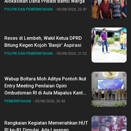
Alokasikan Dana Pribadi Bantu Warga
POLITIK DAN PEMERINTAHAN
05/08/2026, 22:47
Reses di Lembeh, Wakil Ketua DPRD
Bitung Kegen Kojoh ‘Banjir’ Aspirasi
POLITIK DAN PEMERINTAHAN
05/08/2026, 21:52
Wabup Boltara Moh Aditya Pontoh Ikut
Entry Meeting Penilaian Opini
Ombudsman RI di Aula Mapalus Kantur
Gubernur Sulut
PEMERINTAHAN
05/08/2026, 20:43
Rangkaian Kegiatan Memeriahkan HUT
RI ke-81 Dimulai, Ada Layanan