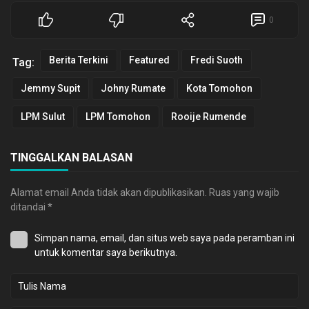
0
Berita Terkini
Featured
Fredi Suoth
Tag:
Jemmy Supit
Johny Rumate
Kota Tomohon
LPM Sulut
LPM Tomohon
Rooije Rumende
TINGGALKAN BALASAN
Alamat email Anda tidak akan dipublikasikan.
Ruas yang wajib
ditandai
*
Simpan nama, email, dan situs web saya pada peramban ini
untuk komentar saya berikutnya.