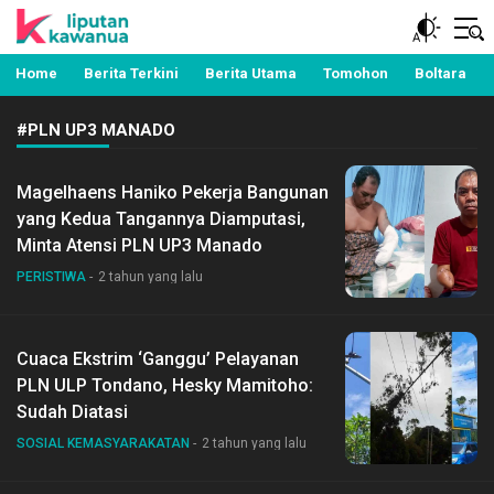
Berita Manado, Sulawesi Utara, Kawanua, Politik,
Liputan Kawanua
Pemerintahan, Hukum Kriminal dan Nasional
Home
Berita Terkini
Berita Utama
Tomohon
Boltara
#PLN UP3 MANADO
Magelhaens Haniko Pekerja Bangunan
yang Kedua Tangannya Diamputasi,
Minta Atensi PLN UP3 Manado
PERISTIWA
2 tahun yang lalu
Cuaca Ekstrim ‘Ganggu’ Pelayanan
PLN ULP Tondano, Hesky Mamitoho:
Sudah Diatasi
SOSIAL KEMASYARAKATAN
2 tahun yang lalu