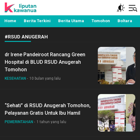
Berita Manado, Sulawesi Utara, Kawanua, Politik,
Liputan Kawanua
Pemerintahan, Hukum Kriminal dan Nasional
Home
Berita Terkini
Berita Utama
Tomohon
Boltara
#RSUD ANUGERAH
dr Irene Pandeiroot Rancang Green
Hospital di BLUD RSUD Anugerah
Tomohon
KESEHATAN
10 bulan yang lalu
“Sehati” di RSUD Anugerah Tomohon,
Pelayanan Gratis Untuk Ibu Hamil
PEMERINTAHAN
1 tahun yang lalu