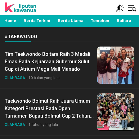
Berita Manado, Sulawesi Utara, Kawanua, Politik,
Liputan Kawanua
Pemerintahan, Hukum Kriminal dan Nasional
Home
Berita Terkini
Berita Utama
Tomohon
Boltara
#TAEKWONDO
Tim Taekwondo Boltara Raih 3 Medali
Emas Pada Kejuaraan Gubernur Sulut
Cup di Atrium Mega Mall Manado
OLAHRAGA
10 bulan yang lalu
Taekwondo Bolmut Raih Juara Umum
Kategori Prestasi Pada Open
Turnamen Bupati Bolmut Cup 2 Tahun
2025
OLAHRAGA
1 tahun yang lalu