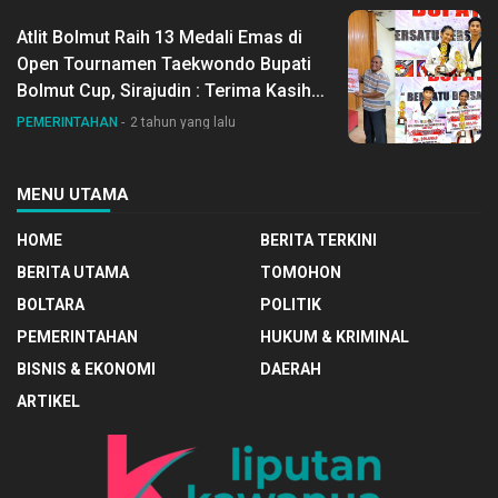
Atlit Bolmut Raih 13 Medali Emas di
Open Tournamen Taekwondo Bupati
Bolmut Cup, Sirajudin : Terima Kasih
Untuk Semua Pihak Yang Membantu
PEMERINTAHAN
2 tahun yang lalu
Suksesnya Kegiatan Ini
MENU UTAMA
HOME
BERITA TERKINI
BERITA UTAMA
TOMOHON
BOLTARA
POLITIK
PEMERINTAHAN
HUKUM & KRIMINAL
BISNIS & EKONOMI
DAERAH
ARTIKEL