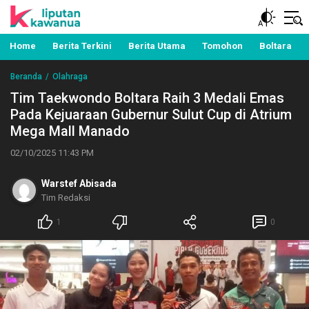
Berita Manado, Sulawesi Utara, Kawanua, Politik,
Liputan Kawanua
Pemerintahan, Hukum Kriminal dan Nasional
Home
Berita Terkini
Berita Utama
Tomohon
Boltara
Beranda
Olahraga
Tim Taekwondo Boltara Raih 3 Medali Emas
Pada Kejuaraan Gubernur Sulut Cup di Atrium
Mega Mall Manado
02/10/2025 11:43 PM
Warstef Abisada
Tim Redaksi
1
0