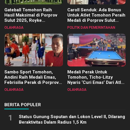
Gateball Tomohon Raih
Caroll Senduk: Ada Bonus
Hasil Maksimal di Porprov
Untuk Atlet Tomohon Peraih
Sulut 2025, Royke
Medali di Porprov Sulut
Tangkawarouw Ucapkan
2025
OLAHRAGA
POLITIK DAN PEMERINTAHAN
Terimakasih
Sambo Sport Tomohon,
Medali Perak Untuk
Andini Raih Medali Emas,
Tomohon, Ticho-Litzy
Febrisilia Perak di Porprov
Nyaris ‘Curi Emas’ Dari Atlet
Sulut 2025
Biliar PON di Porprov Sulut
OLAHRAGA
OLAHRAGA
2025
BERITA POPULER
1
Status Gunung Soputan dan Lokon Level II, Dilarang
Beraktivitas Dalam Radius 1,5 Km