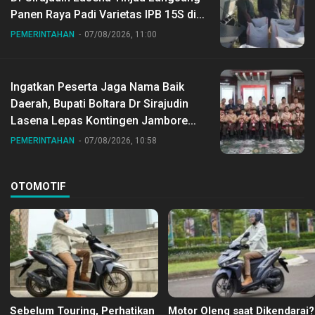
Panen Raya Padi Varietas IPB 15S di
Desa Gihang
PEMERINTAHAN
07/08/2026, 11:00
Ingatkan Peserta Jaga Nama Baik
Daerah, Bupati Boltara Dr Sirajudin
Lasena Lepas Kontingen Jambore
Nasional ke XII di Buperta Cibubur
PEMERINTAHAN
07/08/2026, 10:58
OTOMOTIF
Sebelum Touring, Perhatikan
Motor Oleng saat Dikendarai?