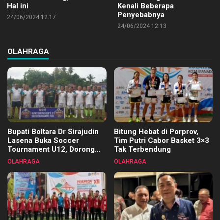
Hal ini
Kenali Beberapa
Penyebabnya
24/06/2024 12:17
24/06/2024 12:13
OLAHRAGA
Bupati Boltara Dr Sirajudin
Bitung Hebat di Porprov,
Lasena Buka Soccer
Tim Putri Cabor Basket 3×3
Tournament U12, Dorong
Tak Terbendung
Pembinaan Merata di Setiap
OLAHRAGA
OLAHRAGA
Kecamatan