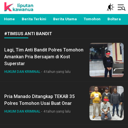
Berita Manado, Sulawesi Utara, Kawanua, Politik,
Liputan Kawanua
Pemerintahan, Hukum Kriminal dan Nasional
Home
Berita Terkini
Berita Utama
Tomohon
Boltara
#TIMSUS ANTI BANDIT
Lagi, Tim Anti Bandit Polres Tomohon
Amankan Pria Bersajam di Kost
Superstar
HUKUM DAN KRIMINAL
4 tahun yang lalu
Pria Manado Ditangkap TEKAB 35
Polres Tomohon Usai Buat Onar
HUKUM DAN KRIMINAL
4 tahun yang lalu