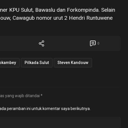
oner KPU Sulut, Bawaslu dan Forkompinda. Selain
ndouw, Cawagub nomor urut 2 Hendri Runtuwene
0
dokambey
Pilkada Sulut
Steven Kandouw
as yang wajib ditandai
*
ada peramban ini untuk komentar saya berikutnya.