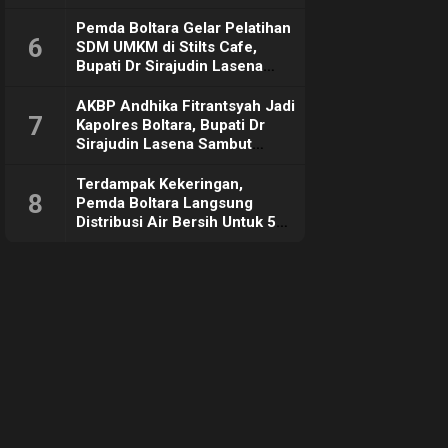
Pemda Boltara Gelar Pelatihan
6
SDM UMKM di Stilts Cafe,
Bupati Dr Sirajudin Lasena
Sebut Tujuannya Untuk
Dorong Ekonomi Daerah
AKBP Andhika Fitrantsyah Jadi
7
Kapolres Boltara, Bupati Dr
Sirajudin Lasena Sambut
Hangat
Terdampak Kekeringan,
8
Pemda Boltara Langsung
Distribusi Air Bersih Untuk 50
KK di Desa Komus 2 Timur