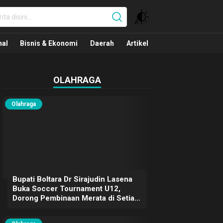
nal
nal
Bisnis & Ekonomi
Daerah
Artikel
OLAHRAGA
Olahraga
Bupati Boltara Dr Sirajudin Lasena
Buka Soccer Tournament U12,
Dorong Pembinaan Merata di Setiap
Kecamatan