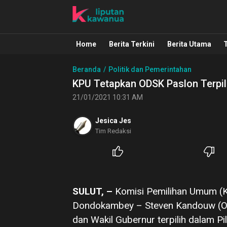
Liputan Kawanua
Berita Manado, Sulawesi Utara, Kawa
Home
Berita Terkini
Berita Utama
Beranda
Politik dan Pemerintahan
KPU Tetapkan ODSK Paslon Terpili
21/01/2021 10:31 AM
Jesica Jes
Tim Redaksi
SULUT, –
Komisi Pemilihan Umum (KP
Dondokambey – Steven Kandouw (OD
dan Wakil Gubernur terpilih dalam Pi