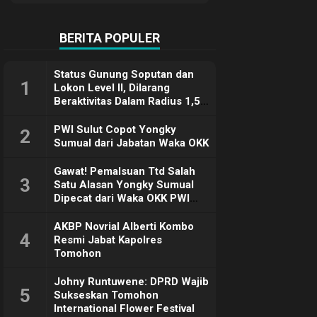
Terimakasih
BERITA POPULER
Status Gunung Soputan dan
1
Lokon Level II, Dilarang
Beraktivitas Dalam Radius 1,5
Km
PWI Sulut Copot Yongky
2
Sumual dari Jabatan Waka OKK
Gawat! Pemalsuan Ttd Salah
3
Satu Alasan Yongky Sumual
Dipecat dari Waka OKK PWI
Sulut
AKBP Novrial Alberti Kombo
4
Resmi Jabat Kapolres
Tomohon
Johny Runtuwene: DPRD Wajib
5
Sukseskan Tomohon
International Flower Festival