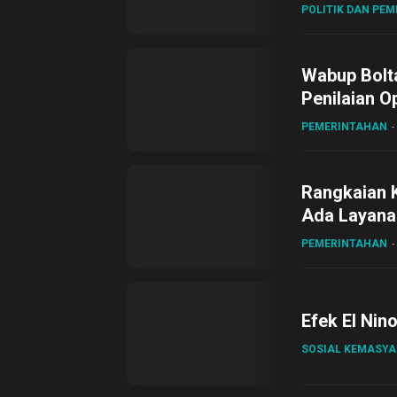
POLITIK DAN PE
Wabup Bolta
Penilaian O
Gubernur Su
PEMERINTAHAN
Rangkaian 
Ada Layanan
Sirajudin L
PEMERINTAHAN
Efek El Nin
SOSIAL KEMASY