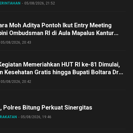
MERINTAHAN
05/08/2026, 21:52
ra Moh Aditya Pontoh Ikut Entry Meeting
pini Ombudsman RI di Aula Mapalus Kantur
lut
05/08/2026, 20:43
Kegiatan Memeriahkan HUT RI ke-81 Dimulai,
 Kesehatan Gratis hingga Bupati Boltara Dr
asena Ikut Jalan Sehat Bersama Jajaran
05/08/2026, 20:42
o, Polres Bitung Perkuat Sinergitas
ARAKATAN
05/08/2026, 19:46