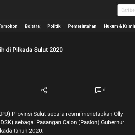
nua, Politik, Pemerintahan, Hukum Kriminal dan Nasio
Tomohon
Boltara
Politik
Pemerintahan
Hukum & Krimi
h di Pilkada Sulut 2020
0
U) Provinsi Sulut secara resmi menetapkan Olly
SK) sebagai Pasangan Calon (Paslon) Gubernur
lkada tahun 2020.