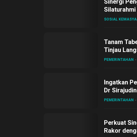
Sinergi Pen
Silaturahmi
SOSIAL KEMASY
Tanam Tabel
Tinjau Lang
Desa Gihan
PEMERINTAHAN
Ingatkan Pe
Dr Sirajudi
ke XII di Bu
PEMERINTAHAN
Perkuat Sin
Rakor deng