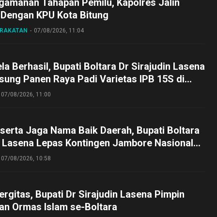
gamanan Tahapan Pemilu, Kapolres Jalin
 Dengan KPU Kota Bitung
ARAKATAN
07/08/2026, 11:04
a Berhasil, Bupati Boltara Dr Sirajudin Lasena
sung Panen Raya Padi Varietas IPB 15S di
g
07/08/2026, 11:00
serta Jaga Nama Baik Daerah, Bupati Boltara
n Lasena Lepas Kontingen Jambore Nasional
perta Cibubur
07/08/2026, 10:58
ergitas, Bupati Dr Sirajudin Lasena Pimpin
an Ormas Islam se-Boltara