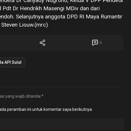
endeta Dr Cahyady Nugroho, Ketua V DPP Pendeta
al Pdt Dr Hendrikh Masengi MDiv dan dari
endoh. Selanjutnya anggota DPD RI Maya Rumantir
 Steven Liouw.(mrc)
0
a API Sulut
as yang wajib ditandai
*
ada peramban ini untuk komentar saya berikutnya.