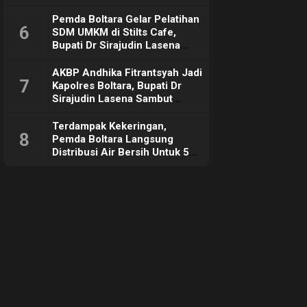
Pemda Boltara Gelar Pelatihan
6
SDM UMKM di Stilts Cafe,
Bupati Dr Sirajudin Lasena
Sebut Tujuannya Untuk
Dorong Ekonomi Daerah
AKBP Andhika Fitrantsyah Jadi
7
Kapolres Boltara, Bupati Dr
Sirajudin Lasena Sambut
Hangat
Terdampak Kekeringan,
8
Pemda Boltara Langsung
Distribusi Air Bersih Untuk 50
KK di Desa Komus 2 Timur