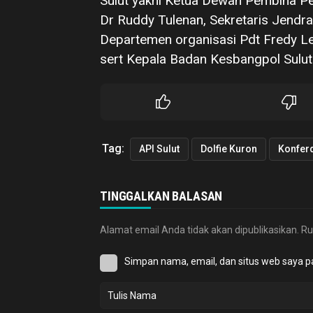
Sulut yakni Ketua Dewan Pembina P
Dr Ruddy Tulenan, Sekretaris Jendr
Departemen organisasi Pdt Fredy L
sert Kepala Badan Kesbangpol Sulut
Tag:
API Sulut
Dolfie Kuron
Konferd
TINGGALKAN BALASAN
Alamat email Anda tidak akan dipublikasikan.
Ru
Simpan nama, email, dan situs web saya p