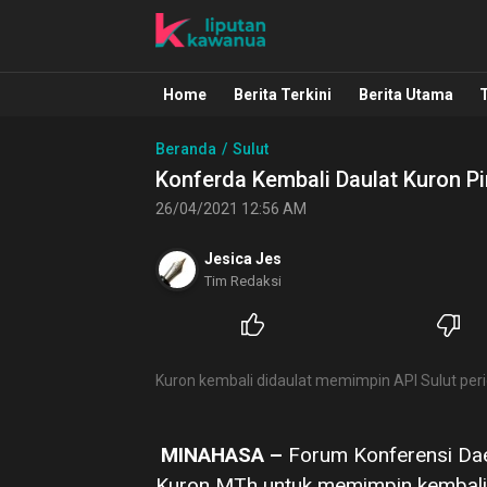
Liputan Kawanua
Berita Manado, Sulawesi Utara, Kawa
Home
Berita Terkini
Berita Utama
Beranda
Sulut
Konferda Kembali Daulat Kuron Pi
26/04/2021 12:56 AM
Jesica Jes
Tim Redaksi
Kuron kembali didaulat memimpin API Sulut peri
MINAHASA –
Forum Konferensi Dae
Kuron MTh untuk memimpin kembali A