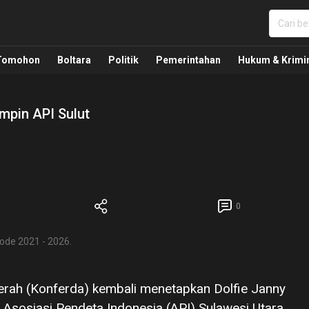
nua, Politik, Pemerintahan, Hukum Kriminal dan Nasio
Tomohon
Boltara
Politik
Pemerintahan
Hukum & Krimi
mpin API Sulut
0
ode 2021 - 2026.
rah (Konferda) kembali menetapkan Dolfie Janny
sosiasi Pendeta Indonesia (API) Sulawesi Utara