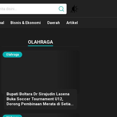
nal
nal
Bisnis & Ekonomi
Daerah
Artikel
OLAHRAGA
Olahraga
Bupati Boltara Dr Sirajudin Lasena
Buka Soccer Tournament U12,
Dorong Pembinaan Merata di Setiap
Kecamatan