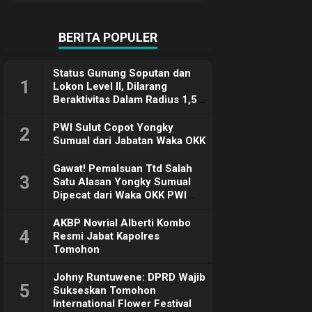
Terimakasih
BERITA POPULER
Status Gunung Soputan dan
1
Lokon Level II, Dilarang
Beraktivitas Dalam Radius 1,5
Km
PWI Sulut Copot Yongky
2
Sumual dari Jabatan Waka OKK
Gawat! Pemalsuan Ttd Salah
3
Satu Alasan Yongky Sumual
Dipecat dari Waka OKK PWI
Sulut
AKBP Novrial Alberti Kombo
4
Resmi Jabat Kapolres
Tomohon
Johny Runtuwene: DPRD Wajib
5
Sukseskan Tomohon
International Flower Festival