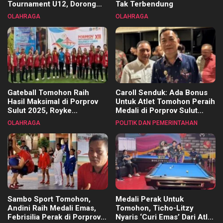
Tournament U12, Dorong
Tak Terbendung
Pembinaan Merata di Setiap
OLAHRAGA
OLAHRAGA
Kecamatan
Gateball Tomohon Raih
Caroll Senduk: Ada Bonus
Hasil Maksimal di Porprov
Untuk Atlet Tomohon Peraih
Sulut 2025, Royke
Medali di Porprov Sulut
Tangkawarouw Ucapkan
2025
OLAHRAGA
POLITIK DAN PEMERINTAHAN
Terimakasih
Sambo Sport Tomohon,
Medali Perak Untuk
Andini Raih Medali Emas,
Tomohon, Ticho-Litzy
Febrisilia Perak di Porprov
Nyaris ‘Curi Emas’ Dari Atlet