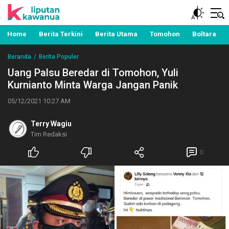
Berita Manado, Sulawesi Utara, Kawanua, Politik,
Liputan Kawanua
Pemerintahan, Hukum Kriminal dan Nasional
Home
Berita Terkini
Berita Utama
Tomohon
Boltara
Beranda
Berita Populer
Uang Palsu Beredar di Tomohon, Yuli
Kurnianto Minta Warga Jangan Panik
05/12/2021 10:27 AM
Terry Wagiu
Tim Redaksi
0