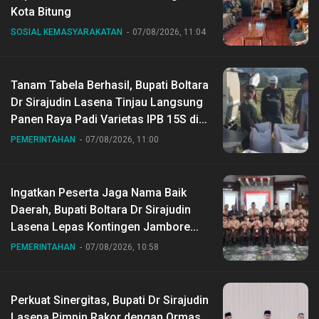
Kota Bitung
SOSIAL KEMASYARAKATAN
07/08/2026, 11:04
Tanam Tabela Berhasil, Bupati Boltara
Dr Sirajudin Lasena Tinjau Langsung
Panen Raya Padi Varietas IPB 15S di
Desa Gihang
PEMERINTAHAN
07/08/2026, 11:00
Ingatkan Peserta Jaga Nama Baik
Daerah, Bupati Boltara Dr Sirajudin
Lasena Lepas Kontingen Jambore
Nasional ke XII di Buperta Cibubur
PEMERINTAHAN
07/08/2026, 10:58
Perkuat Sinergitas, Bupati Dr Sirajudin
Lasena Pimpin Rakor dengan Ormas