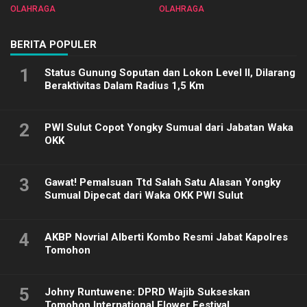
Sulut 2025
Biliar PON di Porprov Sulut
OLAHRAGA
OLAHRAGA
2025
BERITA POPULER
1
Status Gunung Soputan dan Lokon Level II, Dilarang
Beraktivitas Dalam Radius 1,5 Km
2
PWI Sulut Copot Yongky Sumual dari Jabatan Waka
OKK
3
Gawat! Pemalsuan Ttd Salah Satu Alasan Yongky
Sumual Dipecat dari Waka OKK PWI Sulut
4
AKBP Novrial Alberti Kombo Resmi Jabat Kapolres
Tomohon
5
Johny Runtuwene: DPRD Wajib Sukseskan
Tomohon International Flower Festival