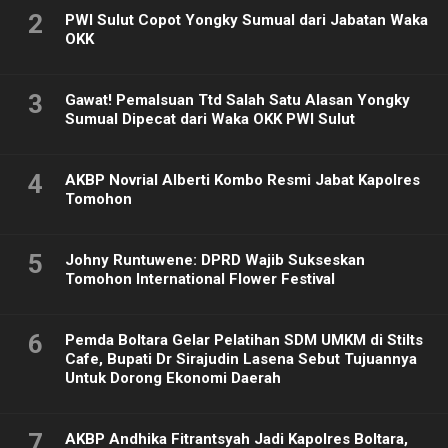
2
PWI Sulut Copot Yongky Sumual dari Jabatan Waka
OKK
3
Gawat! Pemalsuan Ttd Salah Satu Alasan Yongky
Sumual Dipecat dari Waka OKK PWI Sulut
4
AKBP Novrial Alberti Kombo Resmi Jabat Kapolres
Tomohon
5
Johny Runtuwene: DPRD Wajib Sukseskan
Tomohon International Flower Festival
6
Pemda Boltara Gelar Pelatihan SDM UMKM di Stilts
Cafe, Bupati Dr Sirajudin Lasena Sebut Tujuannya
Untuk Dorong Ekonomi Daerah
7
AKBP Andhika Fitrantsyah Jadi Kapolres Boltara,