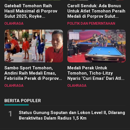
Gateball Tomohon Raih
Caroll Senduk: Ada Bonus
Hasil Maksimal di Porprov
Untuk Atlet Tomohon Peraih
Sulut 2025, Royke
Medali di Porprov Sulut
Tangkawarouw Ucapkan
2025
OLAHRAGA
POLITIK DAN PEMERINTAHAN
Terimakasih
Sambo Sport Tomohon,
Medali Perak Untuk
Andini Raih Medali Emas,
Tomohon, Ticho-Litzy
Febrisilia Perak di Porprov
Nyaris ‘Curi Emas’ Dari Atlet
Sulut 2025
Biliar PON di Porprov Sulut
OLAHRAGA
OLAHRAGA
2025
BERITA POPULER
1
Status Gunung Soputan dan Lokon Level II, Dilarang
Beraktivitas Dalam Radius 1,5 Km