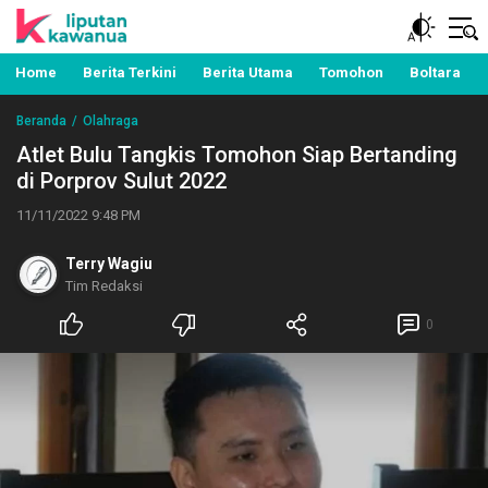
Berita Manado, Sulawesi Utara, Kawanua, Politik,
Liputan Kawanua
Pemerintahan, Hukum Kriminal dan Nasional
Home
Berita Terkini
Berita Utama
Tomohon
Boltara
Beranda
Olahraga
Atlet Bulu Tangkis Tomohon Siap Bertanding
di Porprov Sulut 2022
11/11/2022 9:48 PM
Terry Wagiu
Tim Redaksi
0