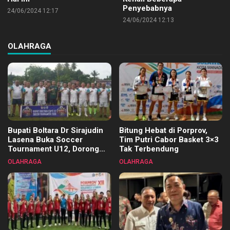
Penyebabnya
24/06/2024 12:17
24/06/2024 12:13
OLAHRAGA
Bupati Boltara Dr Sirajudin
Bitung Hebat di Porprov,
Lasena Buka Soccer
Tim Putri Cabor Basket 3×3
Tournament U12, Dorong
Tak Terbendung
Pembinaan Merata di Setiap
OLAHRAGA
OLAHRAGA
Kecamatan