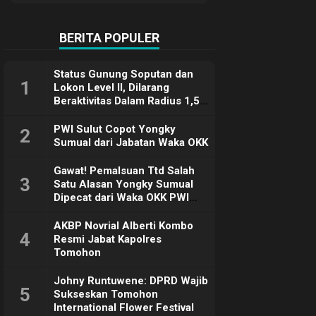
Terimakasih
BERITA POPULER
Status Gunung Soputan dan
1
Lokon Level II, Dilarang
Beraktivitas Dalam Radius 1,5
Km
PWI Sulut Copot Yongky
2
Sumual dari Jabatan Waka OKK
Gawat! Pemalsuan Ttd Salah
3
Satu Alasan Yongky Sumual
Dipecat dari Waka OKK PWI
Sulut
AKBP Novrial Alberti Kombo
4
Resmi Jabat Kapolres
Tomohon
Johny Runtuwene: DPRD Wajib
5
Sukseskan Tomohon
International Flower Festival