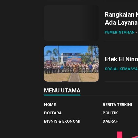
Rangkaian 
Ada Layanan
Sirajudin L
PEMERINTAHAN
Efek El Nin
SOSIAL KEMASY
MENU UTAMA
HOME
BERITA TERKINI
BOLTARA
POLITIK
BISNIS & EKONOMI
DAERAH