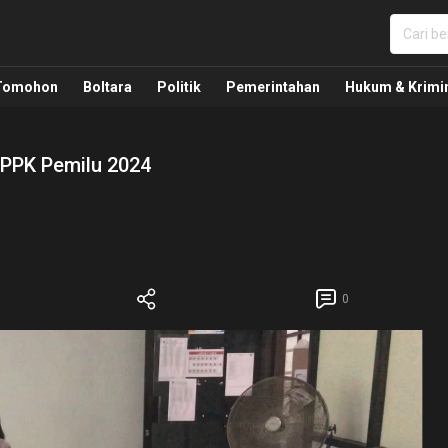
nua, Politik, Pemerintahan, Hukum Kriminal dan Nasio
Tomohon
Boltara
Politik
Pemerintahan
Hukum & Krimi
 PPK Pemilu 2024
0