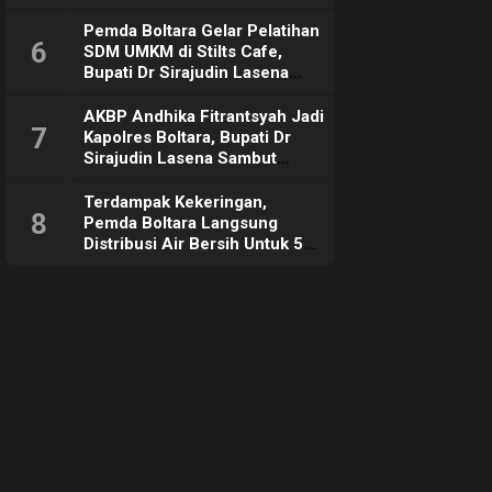
Pemda Boltara Gelar Pelatihan
6
SDM UMKM di Stilts Cafe,
Bupati Dr Sirajudin Lasena
Sebut Tujuannya Untuk
Dorong Ekonomi Daerah
AKBP Andhika Fitrantsyah Jadi
7
Kapolres Boltara, Bupati Dr
Sirajudin Lasena Sambut
Hangat
Terdampak Kekeringan,
8
Pemda Boltara Langsung
Distribusi Air Bersih Untuk 50
KK di Desa Komus 2 Timur