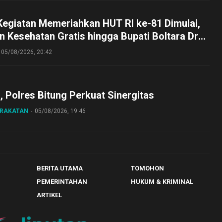
Kegiatan Memeriahkan HUT RI ke-81 Dimulai,
 Kesehatan Gratis hingga Bupati Boltara Dr
asena Ikut Jalan Sehat Bersama Jajaran
05/08/2026, 20:42
o, Polres Bitung Perkuat Sinergitas
ARAKATAN
05/08/2026, 19:46
BERITA UTAMA
TOMOHON
PEMERINTAHAN
HUKUM & KRIMINAL
ARTIKEL