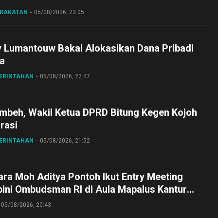
ARAKATAN
05/08/2026, 23:05
y Lumantouw Bakal Alokasikan Dana Pribadi
a
MERINTAHAN
05/08/2026, 22:47
embeh, Wakil Ketua DPRD Bitung Kegen Kojoh
irasi
MERINTAHAN
05/08/2026, 21:52
ra Moh Aditya Pontoh Ikut Entry Meeting
pini Ombudsman RI di Aula Mapalus Kantur
lut
05/08/2026, 20:43