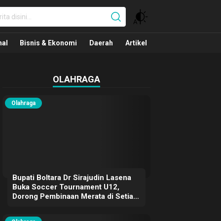
nal
nal
Bisnis & Ekonomi
Daerah
Artikel
OLAHRAGA
Olahraga
Bupati Boltara Dr Sirajudin Lasena
Buka Soccer Tournament U12,
Dorong Pembinaan Merata di Setiap
Kecamatan