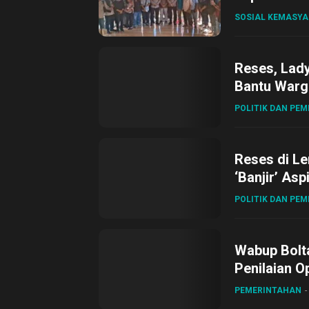
SOSIAL KEMASY
Reses, Lad
Bantu Warg
POLITIK DAN PE
Reses di L
‘Banjir’ Asp
POLITIK DAN PE
Wabup Bolta
Penilaian O
Gubernur Su
PEMERINTAHAN