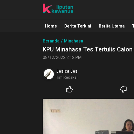
Liputan Kawanua
Berita Manado, Sulawesi Utara, Kawa
Home
Berita Terkini
Berita Utama
Beranda
Minahasa
KPU Minahasa Tes Tertulis Calon
08/12/2022 2:12 PM
Jesica Jes
Tim Redaksi