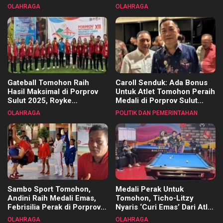
Pembinaan Merata di Setiap
OLAHRAGA
OLAHRAGA
Kecamatan
Gateball Tomohon Raih
Caroll Senduk: Ada Bonus
Hasil Maksimal di Porprov
Untuk Atlet Tomohon Peraih
Sulut 2025, Royke
Medali di Porprov Sulut
Tangkawarouw Ucapkan
2025
OLAHRAGA
POLITIK DAN PEMERINTAHAN
Terimakasih
Sambo Sport Tomohon,
Medali Perak Untuk
Andini Raih Medali Emas,
Tomohon, Ticho-Litzy
Febrisilia Perak di Porprov
Nyaris ‘Curi Emas’ Dari Atlet
Sulut 2025
Biliar PON di Porprov Sulut
OLAHRAGA
OLAHRAGA