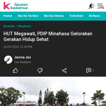
Berita Manado, Sulawesi Utara, Kawanua, Politik,
Liputan Kawanua
Pemerintahan, Hukum Kriminal dan Nasional
Home
Berita Terkini
Berita Utama
Tomohon
Boltara
Beranda
Minahasa
HUT Megawati, PDIP Minahasa Gelorakan
Gerakan Hidup Sehat
23/01/2023 12:49 PM
Jesica Jes
Tim Redaksi
0