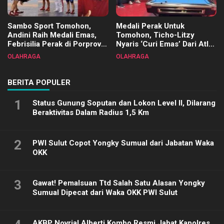
Sambo Sport Tomohon,
Medali Perak Untuk
Andini Raih Medali Emas,
Tomohon, Ticho-Litzy
Febrisilia Perak di Porprov
Nyaris ‘Curi Emas’ Dari Atlet
Sulut 2025
Biliar PON di Porprov Sulut
OLAHRAGA
OLAHRAGA
2025
BERITA POPULER
1
Status Gunung Soputan dan Lokon Level II, Dilarang
Beraktivitas Dalam Radius 1,5 Km
2
PWI Sulut Copot Yongky Sumual dari Jabatan Waka
OKK
3
Gawat! Pemalsuan Ttd Salah Satu Alasan Yongky
Sumual Dipecat dari Waka OKK PWI Sulut
AKBP Novrial Alberti Kombo Resmi Jabat Kapolres