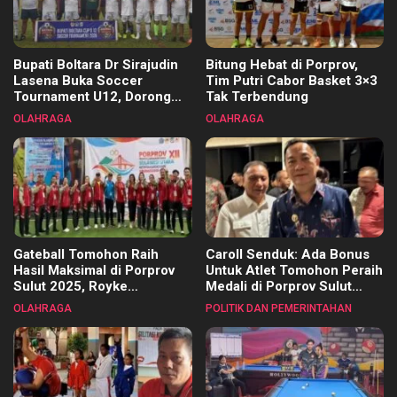
Bupati Boltara Dr Sirajudin
Bitung Hebat di Porprov,
Lasena Buka Soccer
Tim Putri Cabor Basket 3×3
Tournament U12, Dorong
Tak Terbendung
Pembinaan Merata di Setiap
OLAHRAGA
OLAHRAGA
Kecamatan
Gateball Tomohon Raih
Caroll Senduk: Ada Bonus
Hasil Maksimal di Porprov
Untuk Atlet Tomohon Peraih
Sulut 2025, Royke
Medali di Porprov Sulut
Tangkawarouw Ucapkan
2025
OLAHRAGA
POLITIK DAN PEMERINTAHAN
Terimakasih