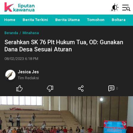
Berita Manado, Sulawesi Utara, Kawanua, Politik,
Liputan Kawanua
Pemerintahan, Hukum Kriminal dan Nasional
Home
Berita Terkini
Berita Utama
Tomohon
Boltara
Beranda
Minahasa
Serahkan SK 76 Plt Hukum Tua, OD: Gunakan
Dana Desa Sesuai Aturan
08/02/2023 6:18 PM
Jesica Jes
Tim Redaksi
0