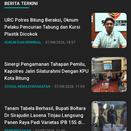
BERITA TERKINI
URC Polres Bitung Beraksi, Oknum
Pelaku Pencurian Tabung dan Kursi
Plastik Dicokok
HUKUM DAN KRIMINAL
07/08/2026, 18:57
Sinergi Pengamanan Tahapan Pemilu,
Kapolres Jalin Silaturahmi Dengan KPU
Kota Bitung
SOSIAL KEMASYARAKATAN
07/08/2026, 11:04
Tanam Tabela Berhasil, Bupati Boltara
Dr Sirajudin Lasena Tinjau Langsung
Panen Raya Padi Varietas IPB 15S di
Desa Gihang
PEMERINTAHAN
07/08/2026, 11:00